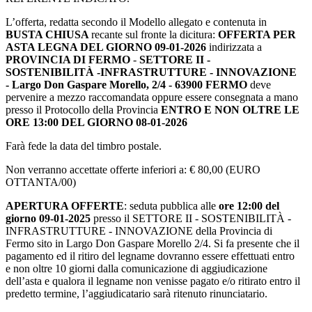
L’offerta, redatta secondo il Modello allegato e contenuta in
BUSTA CHIUSA
recante sul fronte la dicitura:
OFFERTA PER
ASTA LEGNA DEL GIORNO 09-01-2026
indirizzata a
PROVINCIA DI FERMO
-
SETTORE II -
SOSTENIBILITÀ -INFRASTRUTTURE - INNOVAZIONE
- Largo Don Gaspare Morello, 2/4 - 63900 FERMO
deve
pervenire a mezzo raccomandata oppure essere consegnata a mano
presso il Protocollo della Provincia
ENTRO E NON OLTRE LE
ORE 13:00 DEL GIORNO 08-01-2026
Farà fede la data del timbro postale.
Non verranno accettate offerte inferiori a: € 80,00 (EURO
OTTANTA/00)
APERTURA OFFERTE
: seduta pubblica alle
ore 12:00 del
giorno 09-01-2025
presso il SETTORE II - SOSTENIBILITÀ -
INFRASTRUTTURE - INNOVAZIONE della Provincia di
Fermo sito in Largo Don Gaspare Morello 2/4. Si fa presente che il
pagamento ed il ritiro del legname dovranno essere effettuati entro
e non oltre 10 giorni dalla comunicazione di aggiudicazione
dell’asta e qualora il legname non venisse pagato e/o ritirato entro il
predetto termine, l’aggiudicatario sarà ritenuto rinunciatario.