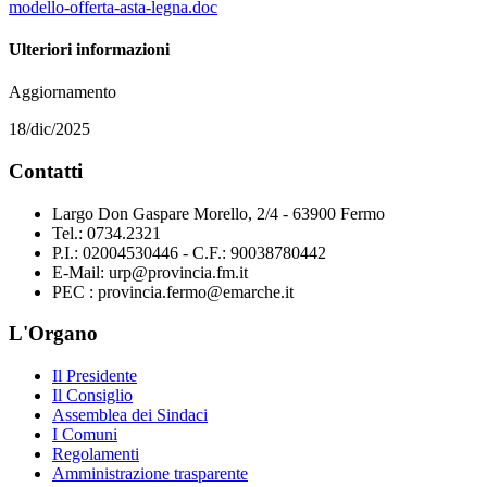
modello-offerta-asta-legna.doc
Ulteriori informazioni
Aggiornamento
18/dic/2025
Contatti
Largo Don Gaspare Morello, 2/4 - 63900 Fermo
Tel.: 0734.2321
P.I.: 02004530446 - C.F.: 90038780442
E-Mail: urp@provincia.fm.it
PEC : provincia.fermo@emarche.it
L'Organo
Il Presidente
Il Consiglio
Assemblea dei Sindaci
I Comuni
Regolamenti
Amministrazione trasparente