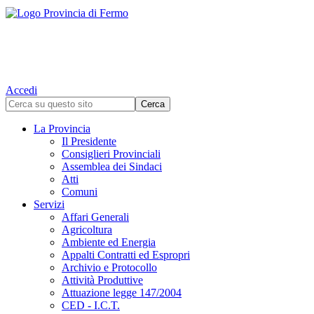
Accedi
La Provincia
Il Presidente
Consiglieri Provinciali
Assemblea dei Sindaci
Atti
Comuni
Servizi
Affari Generali
Agricoltura
Ambiente ed Energia
Appalti Contratti ed Espropri
Archivio e Protocollo
Attività Produttive
Attuazione legge 147/2004
CED - I.C.T.