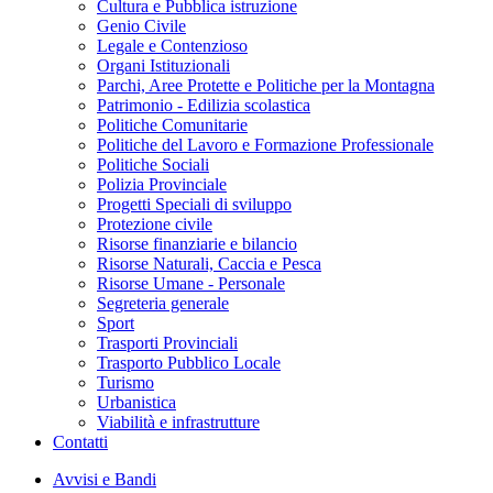
Cultura e Pubblica istruzione
Genio Civile
Legale e Contenzioso
Organi Istituzionali
Parchi, Aree Protette e Politiche per la Montagna
Patrimonio - Edilizia scolastica
Politiche Comunitarie
Politiche del Lavoro e Formazione Professionale
Politiche Sociali
Polizia Provinciale
Progetti Speciali di sviluppo
Protezione civile
Risorse finanziarie e bilancio
Risorse Naturali, Caccia e Pesca
Risorse Umane - Personale
Segreteria generale
Sport
Trasporti Provinciali
Trasporto Pubblico Locale
Turismo
Urbanistica
Viabilità e infrastrutture
Contatti
Avvisi e Bandi