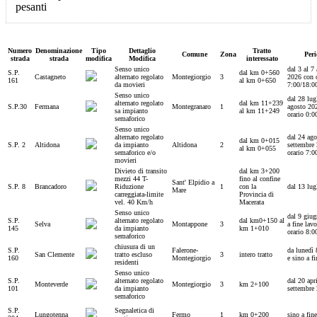
Numero
Denominazione
Tipo
Dettaglio
Tratto
Comune
Zona
Per
strada
strada
modifica
Modifica
interessato
Senso unico
dal 3 al 7
S.P.
dal km 0+560
Castagneto
alternato regolato
Montegiorgio
3
2026 con o
161
al km 0+650
da movieri
7:00/18:0
Senso unico
dal 28 lug
alternato regolato
dal km 11+239
S.P.30
Fermana
Montegranaro
1
agosto 20
sa impianto
al km 11+249
orario 0:0
semaforico
Senso unico
alternato regolato
dal 24 ago
dal km 0+015
S.P. 2
Altidona
da impianto
Altidona
2
settembre
al km 0+055
semaforico e/o
orario 7:0
movieri
Divieto di transito
dal km 3+200
mezzi 44 T-
fino al confine
Sant' Elpidio a
S.P. 8
Brancadoro
Riduzione
1
con la
dal 13 lug
Mare
carreggiata-limite
Provincia di
vel. 40 Km/h
Macerata
Senso unico
dal 9 giug
S.P.
alternato regolato
dal km0+150 al
Selva
Montappone
3
a fine lav
145
da impianto
km 1+010
orario 8:0
semaforico
chiusura di un
S.P.
Falerone-
da lunedì
San Clemente
tratto escluso
3
intero tratto
160
Montegiorgio
e sino a fi
residenti
Senso unico
S.P.
alternato regolato
dal 20 apr
Monteverde
Montegiorgio
3
km 2+100
101
da impianto
settembre
semaforico
S.P.
Segnaletica di
Lungotenna
Fermo
1
km 0+200
sino a fine