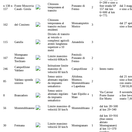
0+200 e sino a
Chiusura
n 138 n
Fonte Moscovia
Ponzano di
fine strada SP
dal 3 mag
temporanea al
2
157
Casali- Girola
Fermo
157 dal km
e sino a fi
transito
6+600 al km
6+775
Chiusura
temporanea al
Monsampietro
dal 27 apr
162
del Cimitero
3
transito escluso
Morico
sino a fine
residenti
Divieto di transito
ai veicolo o
complessi agricoli
115
Garulla
Amandola
3
aventi lunghezza
superiore a 10
metri
Moregnano
Petritoli-
Limite massimo
167
Ponzano
Ponzano di
2
velocità 60Km/h
Torchiaro
Fermo
Istituzione limite
Campofilone
246
massimo di
Campofilone
2
Intero tratto
Valdaso
velocità 60 km/h
Senso unico
Altidona.
dal 21 no
Valdaso sponda
alternato regolato
Moresco.
sino a fine
85
2
sinistra
da impianto
Monterubbiano
con orario
semaforico
e Lapedona
7,00/18,0
Senso unico
Via Cavour
8 novembr
alternato regolato
Sant Elpidio a
8
Brancadoro
1
Ponte fiume
a fine lav
da impianto
Mare
Ete Morto
orario 7,0
semaforico
Limite massimo di
dal km 28+500
56
Monterubbianese
Monterubbiano
2
velocità 50 km/h
al km 29+340
dal km 10+916
(fine centro
abitato
Limite massimo
30
Fermana
Montegranaro
1
Montegranaro)
velocità 50 km/h
al km 11+370
(confine