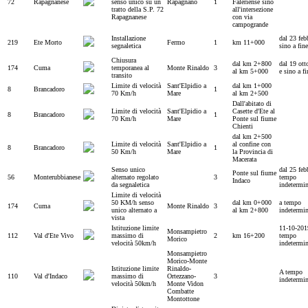
72
Rapagnanese
senso unico su un
Rapagnano
1
Faleriense sino
tratto della S.P. 72
all'intersezione
Rapagnanese
con via
campogrande
Installazione
dal 23 feb
219
Ete Morto
Fermo
1
km 11+000
segnaletica
sino a fine
Chiusura
dal km 2+800
dal 19 ott
174
Cuma
temporanea al
Monte Rinaldo
3
al km 5+000
e sino a fi
transito
Limite di velocità
Sant'Elpidio a
dal km 1+000
8
Brancadoro
1
70 Km/h
Mare
al km 2+500
Dall'abitato di
Limite di velocità
Sant'Elpidio a
Casette d'Ete al
8
Brancadoro
1
70 Km/h
Mare
Ponte sul fiume
Chienti
dal km 2+500
Limite di velocità
Sant'Elpidio a
al confine con
8
Brancadoro
1
50 Km/h
Mare
la Provincia di
Macerata
Senso unico
dal 25 feb
Ponte sul fiume
56
Monterubbianese
alternato regolato
3
tempo
Indaco
da segnaletica
indetermi
Limite di velocità
50 KM/h senso
dal km 0+000
a tempo
174
Cuma
Monte Rinaldo
3
unico alternato a
al km 2+800
indetermi
vista
Istituzione limite
11-10-201
Monsampietro
112
Val d'Ete Vivo
massimo di
2
km 16+200
tempo
Morico
velocità 50km/h
indetermi
Monsampietro
Morico-Monte
Istituzione limite
Rinaldo-
A tempo
110
Val d'Indaco
massimo di
Ortezzano-
3
indetermi
velocità 50km/h
Monte Vidon
Combatte
Montottone