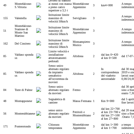
Divieto di transito
Montefalcone-
ai mezzi con massa
Montefalcone
A tempo
49
3
km4+000
S.Vittoria
a pieno carico
Appennino
indetermi
superiore a 3,5 t
Istituzione limite
A tempo
155
Valentella
massimo di
Servigliano
3
indetermi
velocità 50km/h
Montefalcone-
Istituzione limite
Stazione di
Montefalcone
A tempo
51
massimo di
3
Monte San
Appennino
indetermi
velocità 50km/h
Martino
Istituzione limite
Monsampietro
A tempo
162
Del Cimitero
massimo di
3
Morico
indetermi
velocità 50km/h
Limite velocità e
Valdaso sponda
installazione
dal km 0+420
85
Altidona
2
dal 17-07
sx
attraversamenti
al km 0+500
pedonali
Senso unico
alternato regolato
In
dal 30 ma
Valdaso sponda
da impianto
corrispondenza
2019 e sin
85
Altidona
2
sx
semaforico
del viadotto
lavori orar
all'occorrenza da
autostradale
0,00/24,0
movieri
Senso unico
dal 30 apr
84
Torre di Palme
alternato regolato
Fermo
2
sino a fine
da movieri
orario 7,3
Segnaletica di
dal 5 april
48
Montapponese
Massa Fermana
1
Km 9+000
cantiere
fine lavori
dal km 22+700
senso unico
dal 20 ma
Petritoli e
al km 23+700 e
56
Monterubbianese
alternato regolato
2
sino a fine
Monterubbiano
dal km 27+100
da movieri
.Orario 7,
al km 27+800
Chiusura
Montefalcone
dal km 1+300
a tempo
171
Ponterotondo
3
temporanea
Appennino
al km 1+700
indetermi