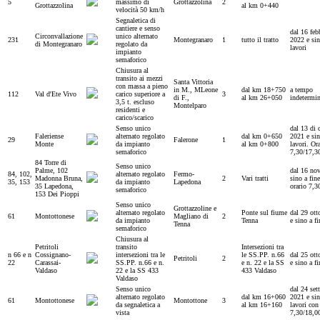
5
massimo di
Grottazzolina
2
Grottazzolina
al km 0+440
velocità 50 km/h
Segnaletica di
cantiere e senso
dal 16 feb
Circonvallazione
unico alternato
231
Montegranaro
1
tutto il tratto
2022 e sin
di Montegranaro
regolato da
lavori
impianto
semaforico
Chiusura al
transito ai mezzi
Santa Vittoria
con massa a pieno
in M., MLeone
dal km 18+750
a tempo
112
Val d'Ete Vivo
carico superiore a
3
di F.,
al km 26+050
indetermi
3,5 t. escluso
Montelparo
residenti e
carico/scarico
Senso unico
dal 13 di 
Faleriense
alternato regolato
dal km 0+650
2021 e sin
29
Falerone
1
Monte
da impianto
al km 0+800
lavori. Or
semaforico
7,30/17,3
84 Torre di
Senso unico
Palme, 102
dal 16 no
84, 102,
alternato regolato
Fermo-
Madonna Bruna,
2
Vari tratti
sino a fine
35, 153
da impianto
Lapedona
35 Lapedona,
orario 7,3
semaforico
153 Dei Pioppi
Senso unico
Grottazzoline e
alternato regolato
Ponte sul fiume
dal 29 ott
61
Montottonese
Magliano di
2
da impianto
Tenna
e sino a fi
Tenna
semaforico
Chiusura al
Petritoli
transito
Intersezioni tra
n 66 e n
Cossignano-
intersezioni tra le
le SS.PP. n.66
dal 25 ott
Petritoli
2
22
Carassai-
SS.PP. n.66 e n.
e n. 22 e la SS
e sino a fi
Valdaso
22 e la SS 433
433 Valdaso
Valdaso
Senso unico
dal 24 set
alternato regolato
dal km 16+060
2021 e sin
61
Montottonese
Montottone
3
da segnaletica a
al km 16+160
lavori con
vista
7,30/18,0