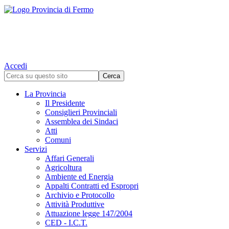
Accedi
La Provincia
Il Presidente
Consiglieri Provinciali
Assemblea dei Sindaci
Atti
Comuni
Servizi
Affari Generali
Agricoltura
Ambiente ed Energia
Appalti Contratti ed Espropri
Archivio e Protocollo
Attività Produttive
Attuazione legge 147/2004
CED - I.C.T.