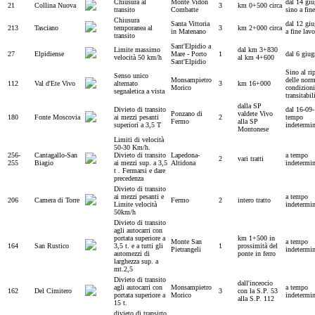
Chiusura al
Monte Vidon
dal 14 gi
21
Collina Nuova
3
km 0+500 circa
transito
Combatte
sino a fine
Chiusura
Santa Vittoria
dal 12 gi
213
Tasciano
temporanea al
3
km 2+000 circa
in Matenano
a fine lavo
transito
Sant'Elpidio a
Limite massimo
dal km 3+830
27
Elpidiense
Mare - Porto
1
dal 6 giu
velocità 50 km/h
al km 4+600
Sant'Elpidio
Sino al ri
Senso unico
Monsampietro
delle norm
112
Val d'Ete Vivo
alternato
3
km 16+000
Morico
condizioni
segnaletica a vista
transitabil
dalla SP
Divieto di transito
dal 16-09
Ponzano di
valdete Vivo
180
Fonte Moscovia
ai mezzi pesanti
2
tempo
Fermo
alla SP
superiori a 3,5 T
indetermi
Montonese
Limiti di velocità
50-30 Km/h.
256-
Cantagallo-San
Divieto di transito
Lapedona-
a tempo
2
vari tratti
255
Biagio
ai mezzi sup. a 3,5
Altidona
indetermi
t . Fermarsi e dare
precedenza
Divieto di transito
ai mezzi pesanti e
a tempo
206
Camera di Torre
Fermo
2
intero tratto
Limite velocità
indetermi
50km/h
Divieto di transito
agli autocarri con
portata superiore a
km 1+500 in
Monte San
a tempo
164
San Rustico
3,5 t. e a tutti gli
1
prossimità del
Pietrangeli
indetermi
automezzi di
ponte in ferro
larghezza sup. a
mt.2,5
Divieto di transito
dall'inceocio
agli autocarri con
Monsampietro
a tempo
162
Del Cimitero
3
con la S.P. 53
portata superiore a
Morico
indetermi
alla S.P. 112
15 t.
divieto di transirto