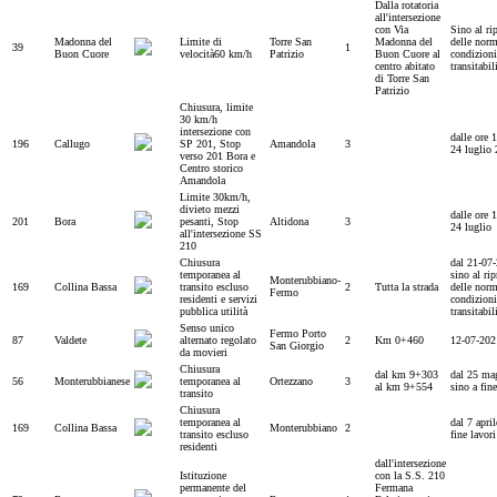
Dalla rotatoria
all'intersezione
con Via
Sino al ri
Madonna del
Limite di
Torre San
Madonna del
delle norm
39
1
Buon Cuore
velocità60 km/h
Patrizio
Buon Cuore al
condizioni
centro abitato
transitabil
di Torre San
Patrizio
Chiusura, limite
30 km/h
intersezione con
dalle ore 
196
Callugo
SP 201, Stop
Amandola
3
24 luglio
verso 201 Bora e
Centro storico
Amandola
Limite 30km/h,
divieto mezzi
dalle ore 
201
Bora
pesanti, Stop
Altidona
3
24 luglio
all'intersezione SS
210
Chiusura
dal 21-07
temporanea al
sino al rip
Monterubbiano-
169
Collina Bassa
transito escluso
2
Tutta la strada
delle norm
Fermo
residenti e servizi
condizioni
pubblica utilità
transitabil
Senso unico
Fermo Porto
87
Valdete
alternato regolato
2
Km 0+460
12-07-202
San Giorgio
da movieri
Chiusura
dal km 9+303
dal 25 ma
56
Monterubbianese
temporanea al
Ortezzano
3
al km 9+554
sino a fine
transito
Chiusura
temporanea al
dal 7 april
169
Collina Bassa
Monterubbiano
2
transito escluso
fine lavori
residenti
dall'intersezione
Istituzione
con la S.S. 210
permanente del
Fermana