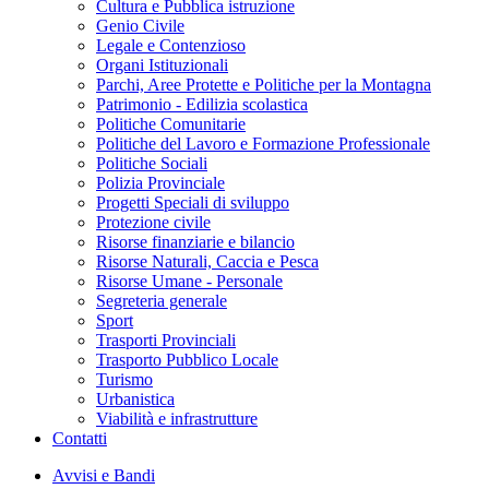
Cultura e Pubblica istruzione
Genio Civile
Legale e Contenzioso
Organi Istituzionali
Parchi, Aree Protette e Politiche per la Montagna
Patrimonio - Edilizia scolastica
Politiche Comunitarie
Politiche del Lavoro e Formazione Professionale
Politiche Sociali
Polizia Provinciale
Progetti Speciali di sviluppo
Protezione civile
Risorse finanziarie e bilancio
Risorse Naturali, Caccia e Pesca
Risorse Umane - Personale
Segreteria generale
Sport
Trasporti Provinciali
Trasporto Pubblico Locale
Turismo
Urbanistica
Viabilità e infrastrutture
Contatti
Avvisi e Bandi