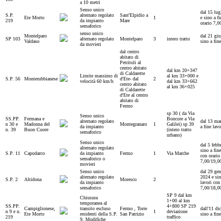
a 10 metri
Senso unico
dal 15 lug
S.P.
alternato regolato
Sant'Elpidio a
Ete Morto
1
e sino a fi
219
da impianto
Mare
orario 7,0
semaforico
senso unico
Montelparo
dal 21 giu
SP 103
alternato regolato
Montelparo
3
intero tratto
Valdaso
sino a fine
da movieri
dal centro
abitato di
Petritoli al
centro abitato
dal km 20+347
di Caldarette
Limite massimo di
al km 33+000 e
S.P. 56
Monterubbianese
d'Ete- dal
2
velocità 60 km/h
dal km 33+662
centro abitato
al km 36+025
di Caldarette
d'Ete al centro
abitato di
Fermo
sp 30 ( da Via
Senso unico
SS.PP.
Fermana e
Boncore a Via
alternato regolato
dal 13 mar
n 30 e
Madonna del
Montegranaro
1
Galilei) sp 39
da impianto
a fine lavo
n. 39
Buon Cuore
(intero tratto
semaforico
urbano)
Senso unico
dal 5 febb
alternato regolato
sino a fine
S.P. 11
Capodarco
da impianto
Fermo
1
Via Marche
con orario
semaforico o
7,00/19,0
movieri
Senso unico
dal 29 ge
alternato regolato
2024 e sin
S.P. 2
Altidona
Moresco
2
da impianto
lavori con
semaforico
7,00/18,0
SP 9 dal km
Chiusura
1+00 al km
temporanea al
SS.PP.
4+800 SP 219
Campiglionese,
transito escluso
Fermo , Torre
dall'11 di
n 9 e n.
1
deviazione
Ete Morto
residenti della S.P.
San Patrizio
sino a fine
219
traffico
9, Modifiche