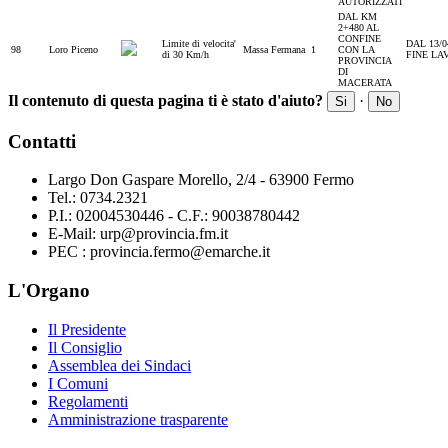
AUTORIZZATI
DAL KM
2+480 AL
CONFINE
Limite di velocita'
DAL 13/0
98
Loro Piceno
Massa Fermana
1
CON LA
di 30 Km/h
FINE LA
PROVINCIA
DI
MACERATA
Il contenuto di questa pagina ti è stato d'aiuto?
·
Si
No
Contatti
Largo Don Gaspare Morello, 2/4 - 63900 Fermo
Tel.: 0734.2321
P.I.: 02004530446 - C.F.: 90038780442
E-Mail: urp@provincia.fm.it
PEC : provincia.fermo@emarche.it
L'Organo
Il Presidente
Il Consiglio
Assemblea dei Sindaci
I Comuni
Regolamenti
Amministrazione trasparente