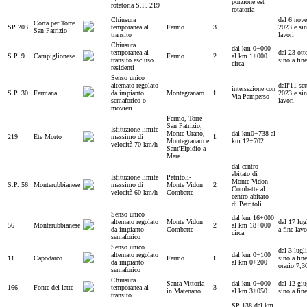
porzione est
rotatoria S.P. 219
rotatoria
Chiusura
dal 6 nov
Corta per Torre
SP 203
temporanea al
Fermo
3
2023 e sin
San Patrizio
transito
lavori
Chiusura
dal km 0+000
temporanea al
dal 23 ott
S.P. 9
Campiglionese
Fermo
2
al km 1+000
transito escluso
sino a fine
circa
residenti
Senso unico
alternato regolato
dall'11 se
intersezione con
S.P. 30
Fermana
da impianto
Montegranaro
1
2023 e sin
Via Pamperso
semaforico o
lavori
movieri
Fermo, Torre
San Patrizio,
Istituzione limite
Monte Urano,
dal km0+738 al
219
Ete Morto
massimo di
1
Montegranaro e
km 12+702
velocità 70 km/h
Sant'Elpidio a
Mare
dal centro
abitato di
Istituzione limite
Petritoli-
Monte Vidon
S.P. 56
Monterubbianese
massimo di
Monte Vidon
2
Combatte al
velocità 60 km/h
Combatte
centro abitato
di Petritoli
Senso unico
dal km 16+000
alternato regolato
Monte Vidon
dal 17 lug
56
Monterubbianese
2
al km 18+000
da impianto
Combatte
a fine lavo
circa
semaforico
Senso unico
dal 3 lugl
alternato regolato
dal km 0+100
11
Capodarco
Fermo
1
sino a fine
da impianto
al km 0+200
orario 7,3
semaforico
Chiusura
Santa Vittoria
dal km 0+000
dal 12 giu
166
Fonte del latte
temporanea al
3
in Matenano
al km 3+050
sino a fine
transito
SP 138 dal km