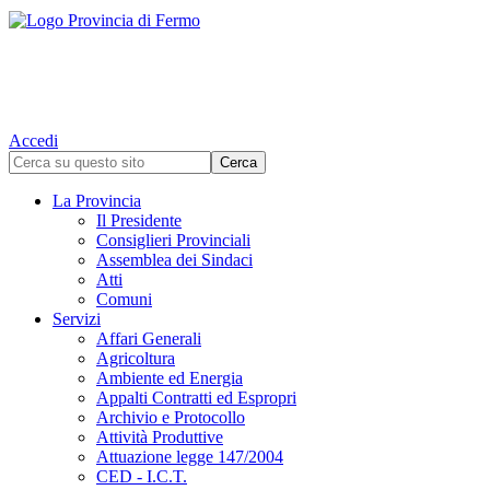
Accedi
La Provincia
Il Presidente
Consiglieri Provinciali
Assemblea dei Sindaci
Atti
Comuni
Servizi
Affari Generali
Agricoltura
Ambiente ed Energia
Appalti Contratti ed Espropri
Archivio e Protocollo
Attività Produttive
Attuazione legge 147/2004
CED - I.C.T.