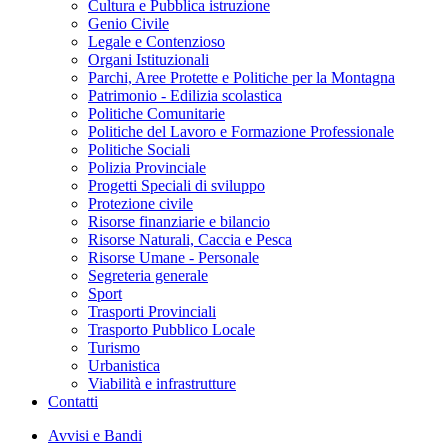
Cultura e Pubblica istruzione
Genio Civile
Legale e Contenzioso
Organi Istituzionali
Parchi, Aree Protette e Politiche per la Montagna
Patrimonio - Edilizia scolastica
Politiche Comunitarie
Politiche del Lavoro e Formazione Professionale
Politiche Sociali
Polizia Provinciale
Progetti Speciali di sviluppo
Protezione civile
Risorse finanziarie e bilancio
Risorse Naturali, Caccia e Pesca
Risorse Umane - Personale
Segreteria generale
Sport
Trasporti Provinciali
Trasporto Pubblico Locale
Turismo
Urbanistica
Viabilità e infrastrutture
Contatti
Avvisi e Bandi