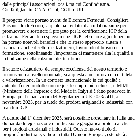
dalle principali associazioni locali, tra cui Confindustria,
Confartigianato, CNA, Claai, CGIL e UIL.
Il progetto viene portato avanti da Eleonora Ferracuti, Consigliere
Provinciale di Fermo, la quale ha invitato alla collaborazione per
promuovere e sostenere il progetto per la certificazione IGP della
calzatura. Ferracuti ha spiegato che l'IGP nel settore agroalimentare,
ha portato notevoli benefici e che lo stesso approccio aiuterà a
rilanciare anche il settore calzaturiero, favorendo il turismo e la
formazione, sottolineando l'importanza di mantenere alta la qualità e
la tradizione della calzatura del territorio.
Il settore calzaturiero, da sempre eccellenza del nostro territorio e
riconosciuto a livello mondiale, si appresta a una nuova era di tutela
e valorizzazione. In un contesto internazionale in cui qualità e
autenticità dei prodotti sono requisiti sempre più richiesti, il MIMIT
(Ministero delle Imprese e del Made in Italy) si è fatto portavoce in
Europa per l'emanazione del Regolamento UE 2023/2411, a
novembre 2023, per la tutela dei prodotti artigianali e industriali con
marchio IGP.
A partire dal 1° dicembre 2025, sarà possibile presentare in Italia una
domanda di registrazione di indicazione geografica protetta anche
per i prodotti artigianali e industriali. Questo nuovo titolo di
proprietà industriale, valido in tutta l'Unione Europea, estenderà ai