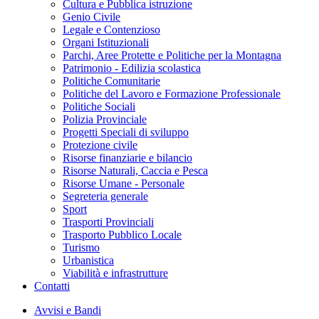
Cultura e Pubblica istruzione
Genio Civile
Legale e Contenzioso
Organi Istituzionali
Parchi, Aree Protette e Politiche per la Montagna
Patrimonio - Edilizia scolastica
Politiche Comunitarie
Politiche del Lavoro e Formazione Professionale
Politiche Sociali
Polizia Provinciale
Progetti Speciali di sviluppo
Protezione civile
Risorse finanziarie e bilancio
Risorse Naturali, Caccia e Pesca
Risorse Umane - Personale
Segreteria generale
Sport
Trasporti Provinciali
Trasporto Pubblico Locale
Turismo
Urbanistica
Viabilità e infrastrutture
Contatti
Avvisi e Bandi