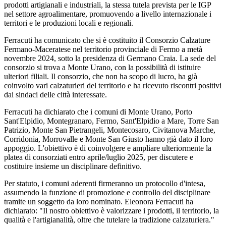
prodotti artigianali e industriali, la stessa tutela prevista per le IGP
nel settore agroalimentare, promuovendo a livello internazionale i
territori e le produzioni locali e regionali.
Ferracuti ha comunicato che si è costituito il Consorzio Calzature
Fermano-Maceratese nel territorio provinciale di Fermo a metà
novembre 2024, sotto la presidenza di Germano Craia. La sede del
consorzio si trova a Monte Urano, con la possibilità di istituire
ulteriori filiali. Il consorzio, che non ha scopo di lucro, ha già
coinvolto vari calzaturieri del territorio e ha ricevuto riscontri positivi
dai sindaci delle città interessate.
Ferracuti ha dichiarato che i comuni di Monte Urano, Porto
Sant'Elpidio, Montegranaro, Fermo, Sant'Elpidio a Mare, Torre San
Patrizio, Monte San Pietrangeli, Montecosaro, Civitanova Marche,
Corridonia, Morrovalle e Monte San Giusto hanno già dato il loro
appoggio. L'obiettivo è di coinvolgere e ampliare ulteriormente la
platea di consorziati entro aprile/luglio 2025, per discutere e
costituire insieme un disciplinare definitivo.
Per statuto, i comuni aderenti firmeranno un protocollo d'intesa,
assumendo la funzione di promozione e controllo del disciplinare
tramite un soggetto da loro nominato. Eleonora Ferracuti ha
dichiarato: "Il nostro obiettivo è valorizzare i prodotti, il territorio, la
qualità e l'artigianalità, oltre che tutelare la tradizione calzaturiera."