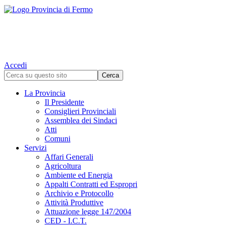
Accedi
La Provincia
Il Presidente
Consiglieri Provinciali
Assemblea dei Sindaci
Atti
Comuni
Servizi
Affari Generali
Agricoltura
Ambiente ed Energia
Appalti Contratti ed Espropri
Archivio e Protocollo
Attività Produttive
Attuazione legge 147/2004
CED - I.C.T.