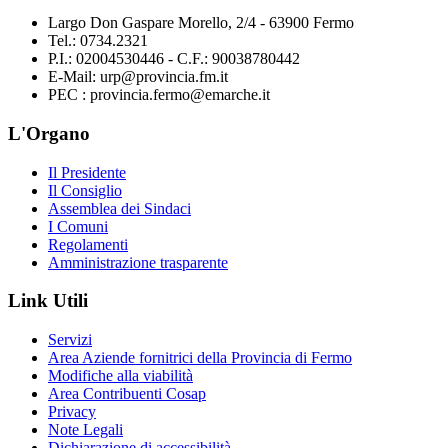
Largo Don Gaspare Morello, 2/4 - 63900 Fermo
Tel.: 0734.2321
P.I.: 02004530446 - C.F.: 90038780442
E-Mail: urp@provincia.fm.it
PEC : provincia.fermo@emarche.it
L'Organo
Il Presidente
Il Consiglio
Assemblea dei Sindaci
I Comuni
Regolamenti
Amministrazione trasparente
Link Utili
Servizi
Area Aziende fornitrici della Provincia di Fermo
Modifiche alla viabilità
Area Contribuenti Cosap
Privacy
Note Legali
Dichiarazione di accessibilità