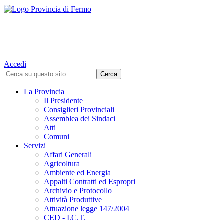
Accedi
La Provincia
Il Presidente
Consiglieri Provinciali
Assemblea dei Sindaci
Atti
Comuni
Servizi
Affari Generali
Agricoltura
Ambiente ed Energia
Appalti Contratti ed Espropri
Archivio e Protocollo
Attività Produttive
Attuazione legge 147/2004
CED - I.C.T.