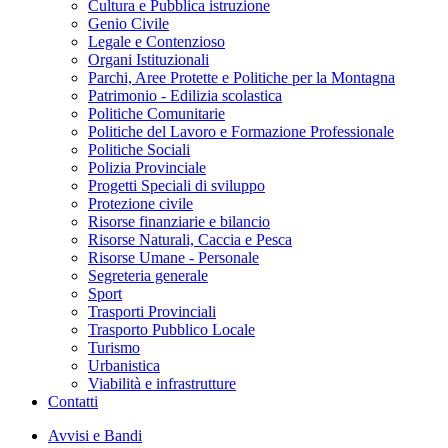
Cultura e Pubblica istruzione
Genio Civile
Legale e Contenzioso
Organi Istituzionali
Parchi, Aree Protette e Politiche per la Montagna
Patrimonio - Edilizia scolastica
Politiche Comunitarie
Politiche del Lavoro e Formazione Professionale
Politiche Sociali
Polizia Provinciale
Progetti Speciali di sviluppo
Protezione civile
Risorse finanziarie e bilancio
Risorse Naturali, Caccia e Pesca
Risorse Umane - Personale
Segreteria generale
Sport
Trasporti Provinciali
Trasporto Pubblico Locale
Turismo
Urbanistica
Viabilità e infrastrutture
Contatti
Avvisi e Bandi