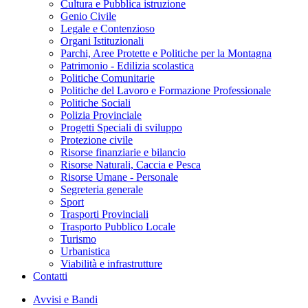
Cultura e Pubblica istruzione
Genio Civile
Legale e Contenzioso
Organi Istituzionali
Parchi, Aree Protette e Politiche per la Montagna
Patrimonio - Edilizia scolastica
Politiche Comunitarie
Politiche del Lavoro e Formazione Professionale
Politiche Sociali
Polizia Provinciale
Progetti Speciali di sviluppo
Protezione civile
Risorse finanziarie e bilancio
Risorse Naturali, Caccia e Pesca
Risorse Umane - Personale
Segreteria generale
Sport
Trasporti Provinciali
Trasporto Pubblico Locale
Turismo
Urbanistica
Viabilità e infrastrutture
Contatti
Avvisi e Bandi