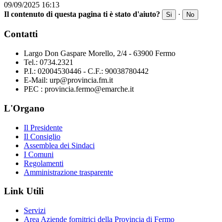
09/09/2025 16:13
Il contenuto di questa pagina ti è stato d'aiuto?
·
Si
No
Contatti
Largo Don Gaspare Morello, 2/4 - 63900 Fermo
Tel.: 0734.2321
P.I.: 02004530446 - C.F.: 90038780442
E-Mail: urp@provincia.fm.it
PEC : provincia.fermo@emarche.it
L'Organo
Il Presidente
Il Consiglio
Assemblea dei Sindaci
I Comuni
Regolamenti
Amministrazione trasparente
Link Utili
Servizi
Area Aziende fornitrici della Provincia di Fermo