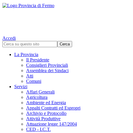
Accedi
La Provincia
Il Presidente
Consiglieri Provinciali
Assemblea dei Sindaci
Atti
Comuni
Servizi
Affari Generali
Agricoltura
Ambiente ed Energia
Appalti Contratti ed Espropri
Archivio e Protocollo
Attività Produttive
Attuazione legge 147/2004
CED - I.C.T.