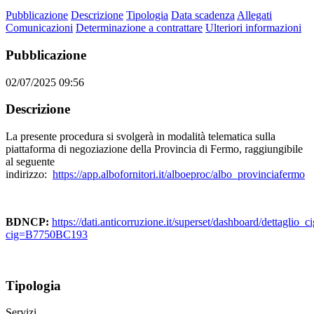
Pubblicazione
Descrizione
Tipologia
Data scadenza
Allegati
Comunicazioni
Determinazione a contrattare
Ulteriori informazioni
Pubblicazione
02/07/2025 09:56
Descrizione
La presente procedura si svolgerà in modalità telematica sulla
piattaforma di negoziazione della Provincia di Fermo, raggiungibile
al seguente
indirizzo:
https://app.albofornitori.it/alboeproc/albo_provinciafermo
BDNCP:
https://dati.anticorruzione.it/superset/dashboard/dettaglio_ci
cig=B7750BC193
Tipologia
Servizi