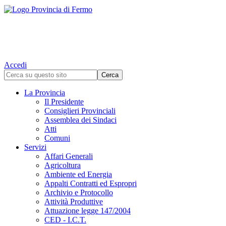
Accedi
La Provincia
Il Presidente
Consiglieri Provinciali
Assemblea dei Sindaci
Atti
Comuni
Servizi
Affari Generali
Agricoltura
Ambiente ed Energia
Appalti Contratti ed Espropri
Archivio e Protocollo
Attività Produttive
Attuazione legge 147/2004
CED - I.C.T.