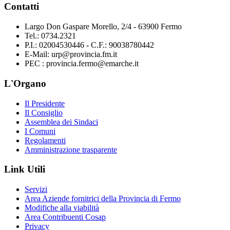
Contatti
Largo Don Gaspare Morello, 2/4 - 63900 Fermo
Tel.: 0734.2321
P.I.: 02004530446 - C.F.: 90038780442
E-Mail: urp@provincia.fm.it
PEC : provincia.fermo@emarche.it
L'Organo
Il Presidente
Il Consiglio
Assemblea dei Sindaci
I Comuni
Regolamenti
Amministrazione trasparente
Link Utili
Servizi
Area Aziende fornitrici della Provincia di Fermo
Modifiche alla viabilità
Area Contribuenti Cosap
Privacy