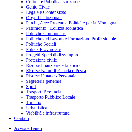
Cultura e Pubblica istruzione
Genio Civile
Legale e Contenzioso
Organi Istituzionali
Parchi, Aree Protette e Politiche per la Montagna
Patrimonio - Edilizia scolastica
Politiche Comunitarie
Politiche del Lavoro e Formazione Professionale
Politiche Sociali
Polizia Provinciale
Progetti Speciali di sviluppo
Protezione civile
Risorse finanziarie e bilancio
Risorse Naturali, Caccia e Pesca
Risorse Umane - Personale
Segreteria generale
Sport
Trasporti Provinciali
Trasporto Pubblico Locale
Turismo
Urbanistica
Viabilità e infrastrutture
Contatti
Avvisi e Bandi