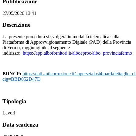
Pubblicazione
27/05/2026 13:41
Descrizione
La presente procedura si svolgerà in modalità telematica sulla
Piattaforma di Approvvigionamento Digitale (PAD) della Provincia
di Fermo, raggiungibile al seguente
indirizzo:
https://app.albofornitori.it/alboeproc/albo_provinciafermo
BDNCP:
https://dati.anticorruzione.it/superset/dashboard/dettaglio_ci
cig=BBD052D47D
Tipologia
Lavori
Data scadenza