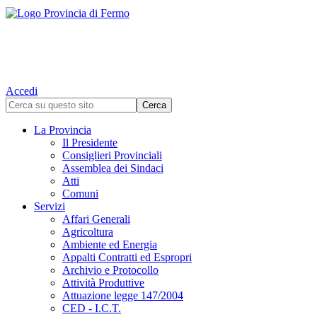
Accedi
La Provincia
Il Presidente
Consiglieri Provinciali
Assemblea dei Sindaci
Atti
Comuni
Servizi
Affari Generali
Agricoltura
Ambiente ed Energia
Appalti Contratti ed Espropri
Archivio e Protocollo
Attività Produttive
Attuazione legge 147/2004
CED - I.C.T.