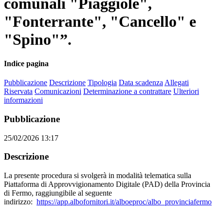
comunali "Piaggiole",
"Fonterrante", "Cancello" e
"Spino"”.
Indice pagina
Pubblicazione
Descrizione
Tipologia
Data scadenza
Allegati
Riservata
Comunicazioni
Determinazione a contrattare
Ulteriori
informazioni
Pubblicazione
25/02/2026 13:17
Descrizione
La presente procedura si svolgerà in modalità telematica sulla
Piattaforma di Approvvigionamento Digitale (PAD) della Provincia
di Fermo, raggiungibile al seguente
indirizzo:
https://app.albofornitori.it/alboeproc/albo_provinciafermo