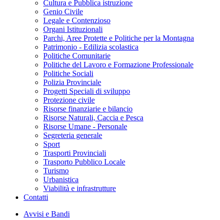
Cultura e Pubblica istruzione
Genio Civile
Legale e Contenzioso
Organi Istituzionali
Parchi, Aree Protette e Politiche per la Montagna
Patrimonio - Edilizia scolastica
Politiche Comunitarie
Politiche del Lavoro e Formazione Professionale
Politiche Sociali
Polizia Provinciale
Progetti Speciali di sviluppo
Protezione civile
Risorse finanziarie e bilancio
Risorse Naturali, Caccia e Pesca
Risorse Umane - Personale
Segreteria generale
Sport
Trasporti Provinciali
Trasporto Pubblico Locale
Turismo
Urbanistica
Viabilità e infrastrutture
Contatti
Avvisi e Bandi