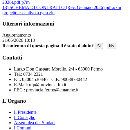
2026).pdf.p7m
13) SCHEMA DI CONTRATTO (Rev. Gennaio 2026).pdf.p7m
progetto esecutivo a gara.zip
Ulteriori informazioni
Aggiornamento
21/05/2026 10:18
Il contenuto di questa pagina ti è stato d'aiuto?
·
Si
No
Contatti
Largo Don Gaspare Morello, 2/4 - 63900 Fermo
Tel.: 0734.2321
P.I.: 02004530446 - C.F.: 90038780442
E-Mail: urp@provincia.fm.it
PEC : provincia.fermo@emarche.it
L'Organo
Il Presidente
Il Consiglio
Assemblea dei Sindaci
I Comuni