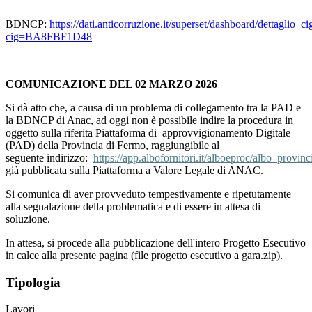
BDNCP:
https://dati.anticorruzione.it/superset/dashboard/dettaglio_ci
cig=BA8FBF1D48
COMUNICAZIONE DEL 02 MARZO 2026
Si dà atto che, a causa di un problema di collegamento tra la PAD e
la BDNCP di Anac, ad oggi non è possibile indire la procedura in
oggetto sulla riferita Piattaforma di approvvigionamento Digitale
(PAD) della Provincia di Fermo, raggiungibile al
seguente indirizzo:
https://app.albofornitori.it/alboeproc/albo_provin
già pubblicata sulla Piattaforma a Valore Legale di ANAC.
Si comunica di aver provveduto tempestivamente e ripetutamente
alla segnalazione della problematica e di essere in attesa di
soluzione.
In attesa, si procede alla pubblicazione dell'intero Progetto Esecutivo
in calce alla presente pagina (file progetto esecutivo a gara.zip).
Tipologia
Lavori