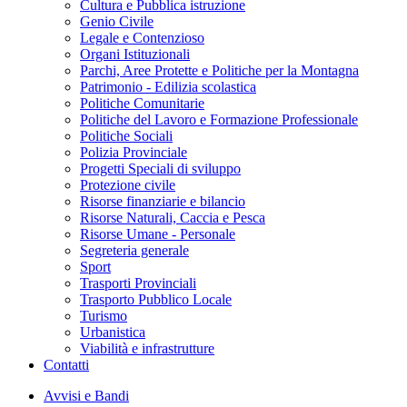
Cultura e Pubblica istruzione
Genio Civile
Legale e Contenzioso
Organi Istituzionali
Parchi, Aree Protette e Politiche per la Montagna
Patrimonio - Edilizia scolastica
Politiche Comunitarie
Politiche del Lavoro e Formazione Professionale
Politiche Sociali
Polizia Provinciale
Progetti Speciali di sviluppo
Protezione civile
Risorse finanziarie e bilancio
Risorse Naturali, Caccia e Pesca
Risorse Umane - Personale
Segreteria generale
Sport
Trasporti Provinciali
Trasporto Pubblico Locale
Turismo
Urbanistica
Viabilità e infrastrutture
Contatti
Avvisi e Bandi