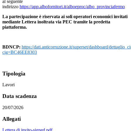
al seguente
indirizzo
https://app.albofornitori.it/alboeproc/albo_provinciafermo
La partecipazione è riservata ai soli operatori economici invitati
mediante Lettera inoltrata via PEC tramite la predetta
piattaforma.
BDNCP:
https://dati.anticorruzione.it/superset/dashboard/dettaglio_ci
cig=BC46EE8303
Tipologia
Lavori
Data scadenza
20/07/2026
Allegati
Lettera di invito-signed.pdf