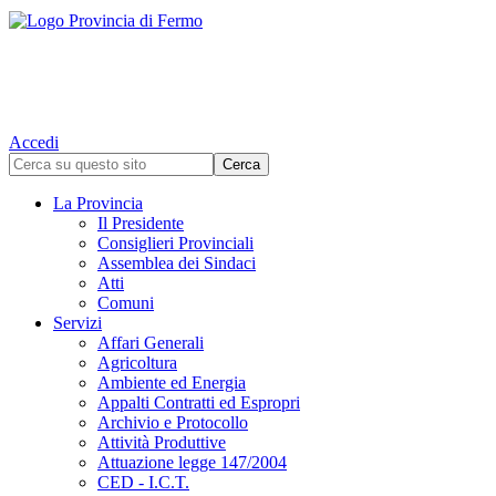
Accedi
La Provincia
Il Presidente
Consiglieri Provinciali
Assemblea dei Sindaci
Atti
Comuni
Servizi
Affari Generali
Agricoltura
Ambiente ed Energia
Appalti Contratti ed Espropri
Archivio e Protocollo
Attività Produttive
Attuazione legge 147/2004
CED - I.C.T.