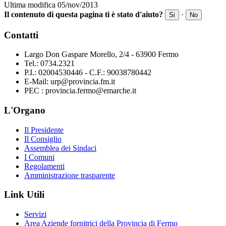
Ultima modifica 05/nov/2013
Il contenuto di questa pagina ti è stato d'aiuto?
·
Si
No
Contatti
Largo Don Gaspare Morello, 2/4 - 63900 Fermo
Tel.: 0734.2321
P.I.: 02004530446 - C.F.: 90038780442
E-Mail: urp@provincia.fm.it
PEC : provincia.fermo@emarche.it
L'Organo
Il Presidente
Il Consiglio
Assemblea dei Sindaci
I Comuni
Regolamenti
Amministrazione trasparente
Link Utili
Servizi
Area Aziende fornitrici della Provincia di Fermo