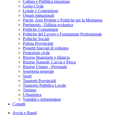
Cultura e Pubblica istruzione
Genio Civile
Legale e Contenzioso
Organi Istituzionali
Parchi, Aree Protette e Politiche per la Montagna
Patrimonio - Edilizia scolastica
Politiche Comunitarie
Politiche del Lavoro e Formazione Professionale
Politiche Sociali
Polizia Provinciale
Progetti Speciali di sviluppo
Protezione civile
Risorse finanziarie e bilancio
Risorse Naturali, Caccia e Pesca
Risorse Umane - Personale
Segreteria generale
Sport
Trasporti Provinciali
Trasporto Pubblico Locale
Turismo
Urbanistica
Viabilità e infrastrutture
Contatti
Avvisi e Bandi