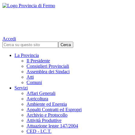
Accedi
La Provincia
Il Presidente
Consiglieri Provinciali
Assemblea dei Sindaci
Atti
Comuni
Servizi
Affari Generali
Agricoltura
Ambiente ed Energia
Appalti Contratti ed Espropri
Archivio e Protocollo
Attività Produttive
Attuazione legge 147/2004
CED - I.C.T.