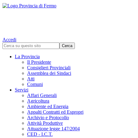
Accedi
La Provincia
Il Presidente
Consiglieri Provinciali
Assemblea dei Sindaci
Atti
Comuni
Servizi
Affari Generali
Agricoltura
Ambiente ed Energia
Appalti Contratti ed Espropri
Archivio e Protocollo
Attività Produttive
Attuazione legge 147/2004
CED - I.C.T.