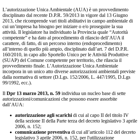
L’autorizzazione Unica Ambientale (AUA) è un provvedimento
disciplinato dal recente D.P.R. 59/2013 in vigore dal 13 Giugno
2013, che ricomprende vari titoli abilitativi in campo ambientale di
cui un’impresa ha bisogno per iniziare o e/o proseguire la sua
attività. Il legislatore ha individuato la Provincia quale “Autorità
competente” e ha dato al procedimento di rilascio dell’AUA il
carattere, di fatto, di un percorso interno (endoprocedimento)
all’interno di quello più ampio, disciplinato dall’art. 7 del D.P.R.
160/2010, in capo allo Sportello Unico per le Attività Produttive
(SUAP) del Comune competente per territorio, che rilascia il
provvedimento finale. L’Autorizzazione Unica Ambientale
incorpora in un unico atto diverse autorizzazioni ambientali previste
dalla normativa di settore (D.Lgs. 152/2006, L. 447/1995, D.Lgs
99/1992, ecc.).
Il
Dpr 13 marzo 2013, n. 59
individua un nucleo base di sette
autorizzazioni/comunicazioni che possono essere assorbite
dall’AUA:
autorizzazione agli scarichi
di cui al capo II del titolo IV
della sezione II della Parte terza del decreto legislativo 3 aprile
2006, n. 152;
comunicazione preventiva
di cui all’articolo 112 del decreto
legislativo 3 aprile 2006, n. 152, per l'utilizzazione