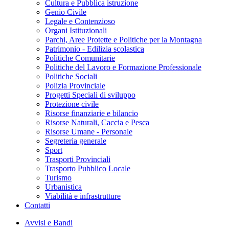
Cultura e Pubblica istruzione
Genio Civile
Legale e Contenzioso
Organi Istituzionali
Parchi, Aree Protette e Politiche per la Montagna
Patrimonio - Edilizia scolastica
Politiche Comunitarie
Politiche del Lavoro e Formazione Professionale
Politiche Sociali
Polizia Provinciale
Progetti Speciali di sviluppo
Protezione civile
Risorse finanziarie e bilancio
Risorse Naturali, Caccia e Pesca
Risorse Umane - Personale
Segreteria generale
Sport
Trasporti Provinciali
Trasporto Pubblico Locale
Turismo
Urbanistica
Viabilità e infrastrutture
Contatti
Avvisi e Bandi