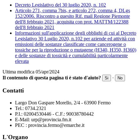
Decreto Legislativo del 30 luglio 2020, n. 102
Articolo 271, comma 7bis, e articolo 272, comma 4, DLgs
152/2006. Riscontro a quesito Rif. mail Regione Piemonte
dell'8 febbraio 2021, acquisita con prot. MATTM/122388
dell'8 febbraio 2021
Informazioni sull'applicazione degli obblighi di cui al Decreto
Legislativo 30 Luglio 2020, n.102 per aziende ed attività con
emissioni delle sostanze classificate come cancerogene o
tossiche per la riproduzione o mutagene (H340, H350, H360)
e delle sostanze di tossicità e cumulabilità particolarmente
elevata
Ultima modifica 05/apr/2024
Il contenuto di questa pagina ti è stato d'aiuto?
·
Si
No
Contatti
Largo Don Gaspare Morello, 2/4 - 63900 Fermo
Tel.: 0734.2321
P.I.: 02004530446 - C.F.: 90038780442
E-Mail: urp@provincia.fm.it
PEC : provincia.fermo@emarche.it
L'Organo