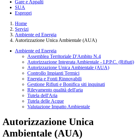
Gare e Appalti
SUA
Espropri
Home
Servizi
Ambiente ed Energia
Autorizzazione Unica Ambientale (AUA)
Ambiente ed Energia
Assemblea Territoriale D'Ambito N.4
Autorizzazione Integrata Ambientale - I.P.P.C. (Rifiuti)
Autorizzazione Unica Ambientale (AUA)
Controllo Impianti Termici
Energia e Fonti Rinnovabili
Gestione Rifiuti e Bonifica siti inquinati
Rilevamento qualità dell'aria
Tutela dell'Aria
Tutela delle Acque
Valutazione Impatto Ambientale
Autorizzazione Unica
Ambientale (AUA)