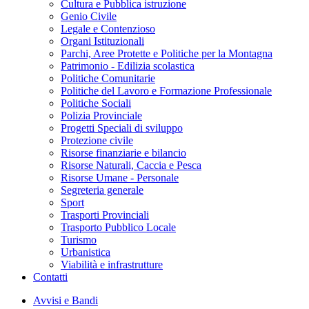
Cultura e Pubblica istruzione
Genio Civile
Legale e Contenzioso
Organi Istituzionali
Parchi, Aree Protette e Politiche per la Montagna
Patrimonio - Edilizia scolastica
Politiche Comunitarie
Politiche del Lavoro e Formazione Professionale
Politiche Sociali
Polizia Provinciale
Progetti Speciali di sviluppo
Protezione civile
Risorse finanziarie e bilancio
Risorse Naturali, Caccia e Pesca
Risorse Umane - Personale
Segreteria generale
Sport
Trasporti Provinciali
Trasporto Pubblico Locale
Turismo
Urbanistica
Viabilità e infrastrutture
Contatti
Avvisi e Bandi