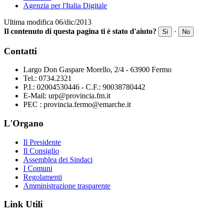
Agenzia per l'Italia Digitale
Ultima modifica 06/dic/2013
Il contenuto di questa pagina ti è stato d'aiuto?
·
Si
No
Contatti
Largo Don Gaspare Morello, 2/4 - 63900 Fermo
Tel.: 0734.2321
P.I.: 02004530446 - C.F.: 90038780442
E-Mail: urp@provincia.fm.it
PEC : provincia.fermo@emarche.it
L'Organo
Il Presidente
Il Consiglio
Assemblea dei Sindaci
I Comuni
Regolamenti
Amministrazione trasparente
Link Utili