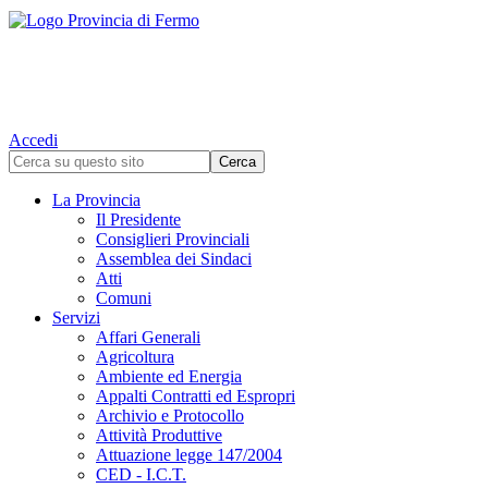
Accedi
La Provincia
Il Presidente
Consiglieri Provinciali
Assemblea dei Sindaci
Atti
Comuni
Servizi
Affari Generali
Agricoltura
Ambiente ed Energia
Appalti Contratti ed Espropri
Archivio e Protocollo
Attività Produttive
Attuazione legge 147/2004
CED - I.C.T.