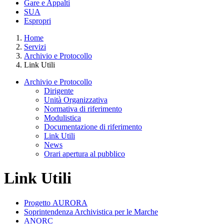
Gare e Appalti
SUA
Espropri
Home
Servizi
Archivio e Protocollo
Link Utili
Archivio e Protocollo
Dirigente
Unità Organizzativa
Normativa di riferimento
Modulistica
Documentazione di riferimento
Link Utili
News
Orari apertura al pubblico
Link Utili
Progetto AURORA
Soprintendenza Archivistica per le Marche
ANORC