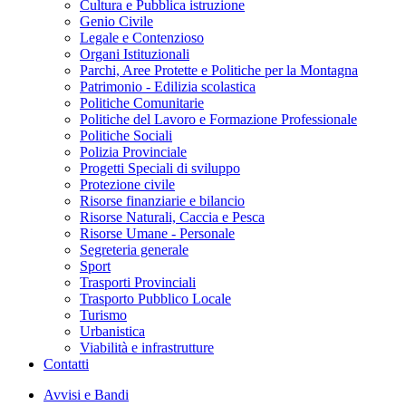
Cultura e Pubblica istruzione
Genio Civile
Legale e Contenzioso
Organi Istituzionali
Parchi, Aree Protette e Politiche per la Montagna
Patrimonio - Edilizia scolastica
Politiche Comunitarie
Politiche del Lavoro e Formazione Professionale
Politiche Sociali
Polizia Provinciale
Progetti Speciali di sviluppo
Protezione civile
Risorse finanziarie e bilancio
Risorse Naturali, Caccia e Pesca
Risorse Umane - Personale
Segreteria generale
Sport
Trasporti Provinciali
Trasporto Pubblico Locale
Turismo
Urbanistica
Viabilità e infrastrutture
Contatti
Avvisi e Bandi