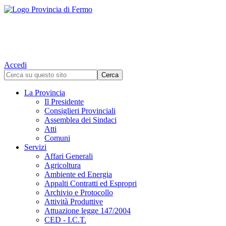
Accedi
La Provincia
Il Presidente
Consiglieri Provinciali
Assemblea dei Sindaci
Atti
Comuni
Servizi
Affari Generali
Agricoltura
Ambiente ed Energia
Appalti Contratti ed Espropri
Archivio e Protocollo
Attività Produttive
Attuazione legge 147/2004
CED - I.C.T.