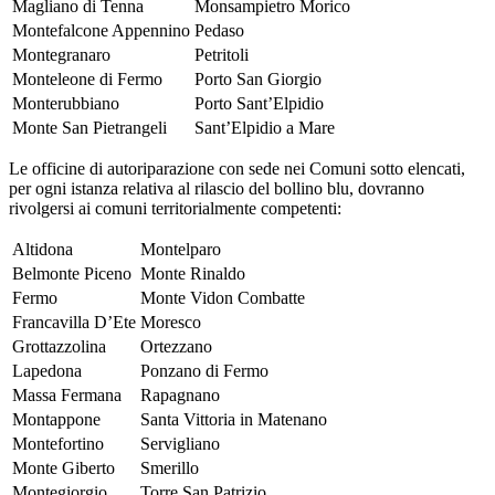
Magliano di Tenna
Monsampietro Morico
Montefalcone Appennino
Pedaso
Montegranaro
Petritoli
Monteleone di Fermo
Porto San Giorgio
Monterubbiano
Porto Sant’Elpidio
Monte San Pietrangeli
Sant’Elpidio a Mare
Le officine di autoriparazione con sede nei Comuni sotto elencati,
per ogni istanza relativa al rilascio del bollino blu, dovranno
rivolgersi ai comuni territorialmente competenti:
Altidona
Montelparo
Belmonte Piceno
Monte Rinaldo
Fermo
Monte Vidon Combatte
Francavilla D’Ete
Moresco
Grottazzolina
Ortezzano
Lapedona
Ponzano di Fermo
Massa Fermana
Rapagnano
Montappone
Santa Vittoria in Matenano
Montefortino
Servigliano
Monte Giberto
Smerillo
Montegiorgio
Torre San Patrizio