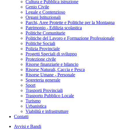
Cultura e Pubblica istruzione
Genio Civile
Legale e Contenzioso
Organi Istituzionali
Parchi, Aree Protette e Politiche per la Montagna
Patrimonio - Edilizia scolastica
Politiche Comunitarie
Politiche del Lavoro e Formazione Professionale
Politiche Sociali
Polizia Provinciale
Progetti Speciali di sviluppo
Protezione civile
Risorse finanziarie e bilancio
Risorse Naturali, Caccia e Pesca
Risorse Umane - Personale
Segreteria generale
Sport
Trasporti Provinciali
Trasporto Pubblico Locale
Turismo
Urbanistica
Viabilità e infrastrutture
Contatti
Avvisi e Bandi