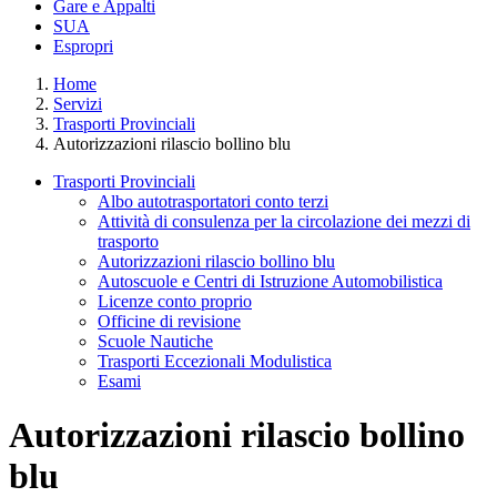
Gare e Appalti
SUA
Espropri
Home
Servizi
Trasporti Provinciali
Autorizzazioni rilascio bollino blu
Trasporti Provinciali
Albo autotrasportatori conto terzi
Attività di consulenza per la circolazione dei mezzi di
trasporto
Autorizzazioni rilascio bollino blu
Autoscuole e Centri di Istruzione Automobilistica
Licenze conto proprio
Officine di revisione
Scuole Nautiche
Trasporti Eccezionali Modulistica
Esami
Autorizzazioni rilascio bollino
blu