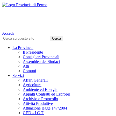
Accedi
La Provincia
Il Presidente
Consiglieri Provinciali
Assemblea dei Sindaci
Atti
Comuni
Servizi
Affari Generali
Agricoltura
Ambiente ed Energia
Appalti Contratti ed Espropri
Archivio e Protocollo
Attività Produttive
Attuazione legge 147/2004
CED - I.C.T.