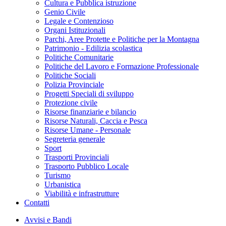
Cultura e Pubblica istruzione
Genio Civile
Legale e Contenzioso
Organi Istituzionali
Parchi, Aree Protette e Politiche per la Montagna
Patrimonio - Edilizia scolastica
Politiche Comunitarie
Politiche del Lavoro e Formazione Professionale
Politiche Sociali
Polizia Provinciale
Progetti Speciali di sviluppo
Protezione civile
Risorse finanziarie e bilancio
Risorse Naturali, Caccia e Pesca
Risorse Umane - Personale
Segreteria generale
Sport
Trasporti Provinciali
Trasporto Pubblico Locale
Turismo
Urbanistica
Viabilità e infrastrutture
Contatti
Avvisi e Bandi