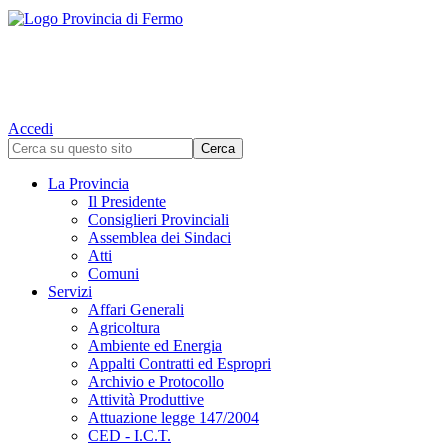
Accedi
La Provincia
Il Presidente
Consiglieri Provinciali
Assemblea dei Sindaci
Atti
Comuni
Servizi
Affari Generali
Agricoltura
Ambiente ed Energia
Appalti Contratti ed Espropri
Archivio e Protocollo
Attività Produttive
Attuazione legge 147/2004
CED - I.C.T.