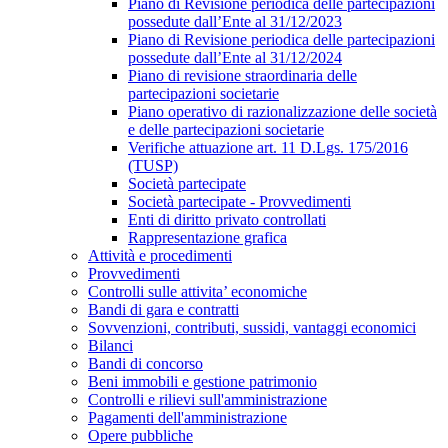
Piano di Revisione periodica delle partecipazioni
possedute dall’Ente al 31/12/2023
Piano di Revisione periodica delle partecipazioni
possedute dall’Ente al 31/12/2024
Piano di revisione straordinaria delle
partecipazioni societarie
Piano operativo di razionalizzazione delle società
e delle partecipazioni societarie
Verifiche attuazione art. 11 D.Lgs. 175/2016
(TUSP)
Società partecipate
Società partecipate - Provvedimenti
Enti di diritto privato controllati
Rappresentazione grafica
Attività e procedimenti
Provvedimenti
Controlli sulle attivita’ economiche
Bandi di gara e contratti
Sovvenzioni, contributi, sussidi, vantaggi economici
Bilanci
Bandi di concorso
Beni immobili e gestione patrimonio
Controlli e rilievi sull'amministrazione
Pagamenti dell'amministrazione
Opere pubbliche