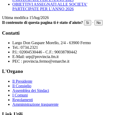
OBIETTIVI ASSEGNATI ALLE SOCIETA'
PARTECIPATE PER L'ANNO 2026
Ultima modifica 15/lug/2026
Il contenuto di questa pagina ti è stato d'aiuto?
·
Si
No
Contatti
Largo Don Gaspare Morello, 2/4 - 63900 Fermo
Tel.: 0734.2321
P.I.: 02004530446 - C.F.: 90038780442
E-Mail: urp@provincia.fm.it
PEC : provincia.fermo@emarche.it
L'Organo
Il Presidente
Il Consiglio
Assemblea dei Sindaci
I Comuni
Regolamenti
Amministrazione trasparente
Link Utili