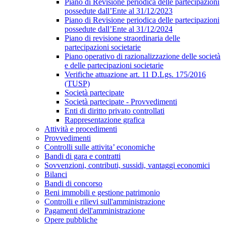
Piano di Revisione periodica delle partecipazioni
possedute dall’Ente al 31/12/2023
Piano di Revisione periodica delle partecipazioni
possedute dall’Ente al 31/12/2024
Piano di revisione straordinaria delle
partecipazioni societarie
Piano operativo di razionalizzazione delle società
e delle partecipazioni societarie
Verifiche attuazione art. 11 D.Lgs. 175/2016
(TUSP)
Società partecipate
Società partecipate - Provvedimenti
Enti di diritto privato controllati
Rappresentazione grafica
Attività e procedimenti
Provvedimenti
Controlli sulle attivita’ economiche
Bandi di gara e contratti
Sovvenzioni, contributi, sussidi, vantaggi economici
Bilanci
Bandi di concorso
Beni immobili e gestione patrimonio
Controlli e rilievi sull'amministrazione
Pagamenti dell'amministrazione
Opere pubbliche