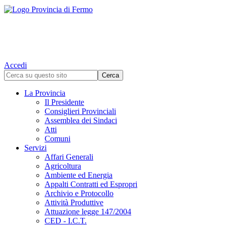
Accedi
La Provincia
Il Presidente
Consiglieri Provinciali
Assemblea dei Sindaci
Atti
Comuni
Servizi
Affari Generali
Agricoltura
Ambiente ed Energia
Appalti Contratti ed Espropri
Archivio e Protocollo
Attività Produttive
Attuazione legge 147/2004
CED - I.C.T.