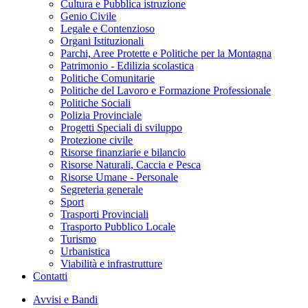
Cultura e Pubblica istruzione
Genio Civile
Legale e Contenzioso
Organi Istituzionali
Parchi, Aree Protette e Politiche per la Montagna
Patrimonio - Edilizia scolastica
Politiche Comunitarie
Politiche del Lavoro e Formazione Professionale
Politiche Sociali
Polizia Provinciale
Progetti Speciali di sviluppo
Protezione civile
Risorse finanziarie e bilancio
Risorse Naturali, Caccia e Pesca
Risorse Umane - Personale
Segreteria generale
Sport
Trasporti Provinciali
Trasporto Pubblico Locale
Turismo
Urbanistica
Viabilità e infrastrutture
Contatti
Avvisi e Bandi