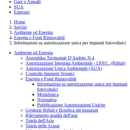
Gare e Appalti
SUA
Espropri
Home
Servizi
Ambiente ed Energia
Energia e Fonti Rinnovabili
Informazioni su autorizzazione unica per impianti fotovoltaici
Ambiente ed Energia
Assemblea Territoriale D'Ambito N.4
Autorizzazione Integrata Ambientale - I.P.P.C. (Rifiuti)
Autorizzazione Unica Ambientale (AUA)
Controllo Impianti Termici
Energia e Fonti Rinnovabili
Informazioni su autorizzazione unica per impianti
fotovoltaici
Modulistica
Normativa
Pubblicazione Autorizzazioni Uniche
Gestione Rifiuti e Bonifica siti inquinati
Rilevamento qualità dell'aria
Tutela dell'Aria
Tutela delle Acque