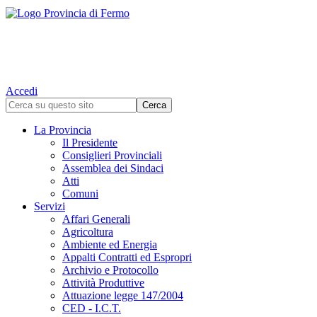
Accedi
La Provincia
Il Presidente
Consiglieri Provinciali
Assemblea dei Sindaci
Atti
Comuni
Servizi
Affari Generali
Agricoltura
Ambiente ed Energia
Appalti Contratti ed Espropri
Archivio e Protocollo
Attività Produttive
Attuazione legge 147/2004
CED - I.C.T.