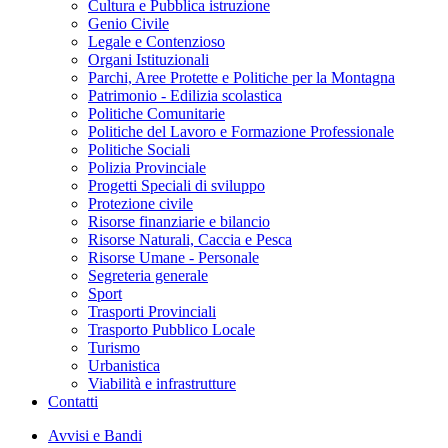
Cultura e Pubblica istruzione
Genio Civile
Legale e Contenzioso
Organi Istituzionali
Parchi, Aree Protette e Politiche per la Montagna
Patrimonio - Edilizia scolastica
Politiche Comunitarie
Politiche del Lavoro e Formazione Professionale
Politiche Sociali
Polizia Provinciale
Progetti Speciali di sviluppo
Protezione civile
Risorse finanziarie e bilancio
Risorse Naturali, Caccia e Pesca
Risorse Umane - Personale
Segreteria generale
Sport
Trasporti Provinciali
Trasporto Pubblico Locale
Turismo
Urbanistica
Viabilità e infrastrutture
Contatti
Avvisi e Bandi