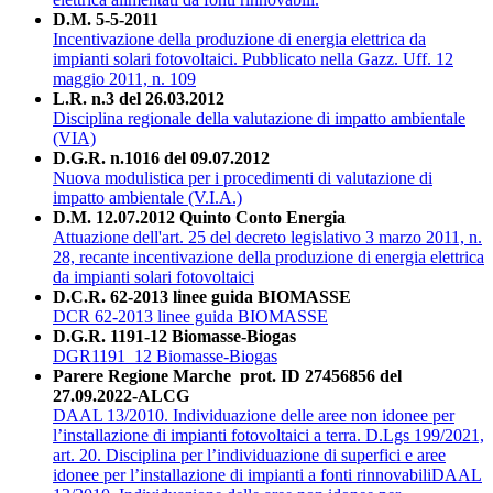
D.M. 5-5-2011
Incentivazione della produzione di energia elettrica da
impianti solari fotovoltaici. Pubblicato nella Gazz. Uff. 12
maggio 2011, n. 109
L.R. n.3 del 26.03.2012
Disciplina regionale della valutazione di impatto ambientale
(VIA)
D.G.R. n.1016 del 09.07.2012
Nuova modulistica per i procedimenti di valutazione di
impatto ambientale (V.I.A.)
D.M. 12.07.2012 Quinto Conto Energia
Attuazione dell'art. 25 del decreto legislativo 3 marzo 2011, n.
28, recante incentivazione della produzione di energia elettrica
da impianti solari fotovoltaici
D.C.R. 62-2013 linee guida BIOMASSE
DCR 62-2013 linee guida BIOMASSE
D.G.R. 1191-12 Biomasse-Biogas
DGR1191_12 Biomasse-Biogas
Parere Regione Marche prot. ID 27456856 del
27.09.2022-ALCG
DAAL 13/2010. Individuazione delle aree non idonee per
l’installazione di impianti fotovoltaici a terra. D.Lgs 199/2021,
art. 20. Disciplina per l’individuazione di superfici e aree
idonee per l’installazione di impianti a fonti rinnovabiliDAAL