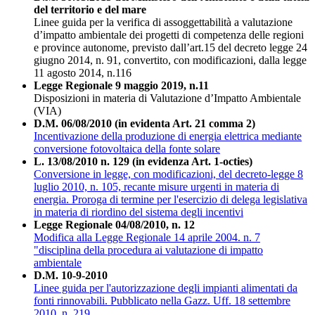
del territorio e del mare
Linee guida per la verifica di assoggettabilità a valutazione
d’impatto ambientale dei progetti di competenza delle regioni
e province autonome, previsto dall’art.15 del decreto legge 24
giugno 2014, n. 91, convertito, con modificazioni, dalla legge
11 agosto 2014, n.116
Legge Regionale 9 maggio 2019, n.11
Disposizioni in materia di Valutazione d’Impatto Ambientale
(VIA)
D.M. 06/08/2010 (in evidenta Art. 21 comma 2)
Incentivazione della produzione di energia elettrica mediante
conversione fotovoltaica della fonte solare
L. 13/08/2010 n. 129 (in evidenza Art. 1-octies)
Conversione in legge, con modificazioni, del decreto-legge 8
luglio 2010, n. 105, recante misure urgenti in materia di
energia. Proroga di termine per l'esercizio di delega legislativa
in materia di riordino del sistema degli incentivi
Legge Regionale 04/08/2010, n. 12
Modifica alla Legge Regionale 14 aprile 2004. n. 7
"disciplina della procedura ai valutazione di impatto
ambientale
D.M.
10-9-2010
Linee guida per l'autorizzazione degli impianti alimentati da
fonti rinnovabili. Pubblicato nella Gazz. Uff. 18 settembre
2010, n. 219.