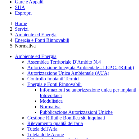
Gare e Appalti
SUA
Espropri
Home
Servizi
Ambiente ed Energia
Energia e Fonti Rinnovabili
Normativa
Ambiente ed Energia
Assemblea Territoriale D'Ambito N.4
Autorizzazione Integrata Ambientale - I.P.P.C. (Rifiuti)
Autorizzazione Unica Ambientale (AUA)
Controllo Impianti Termici
Energia e Fonti Rinnovabili
Informazioni su autorizzazione unica per impianti
fotovoltaici
Modulistica
Normativa
Pubblicazione Autorizzazioni Uniche
Gestione Rifiuti e Bonifica siti inquinati
Rilevamento qualità dell'aria
Tutela dell'Aria
Tutela delle Acque