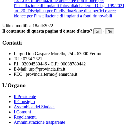
13/2010. Individuazione delle aree non idonee per
l’installazione di impianti fotovoltaici a terra. D.Lgs 199/2021,
art. 20. Disciplina per l’individuazione di superfici e aree
idonee per l’installazione di impianti a fonti rinnovabili
Ultima modifica 18/ott/2022
Il contenuto di questa pagina ti è stato d'aiuto?
·
Si
No
Contatti
Largo Don Gaspare Morello, 2/4 - 63900 Fermo
Tel.: 0734.2321
P.I.: 02004530446 - C.F.: 90038780442
E-Mail: urp@provincia.fm.it
PEC : provincia.fermo@emarche.it
L'Organo
Il Presidente
Il Consiglio
Assemblea dei Sindaci
I Comuni
Regolamenti
Amministrazione trasparente