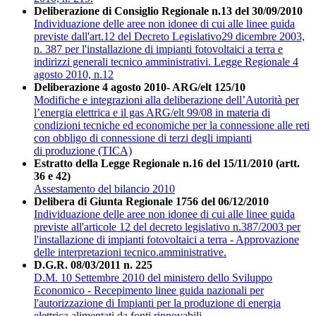
Deliberazione di Consiglio Regionale n.13 del 30/09/2010
Individuazione delle aree non idonee di cui alle linee guida
previste dall'art.12 del Decreto Legislativo29 dicembre 2003,
n. 387 per l'installazione di impianti fotovoltaici a terra e
indirizzi generali tecnico amministrativi. Legge Regionale 4
agosto 2010, n.12
Deliberazione 4 agosto 2010- ARG/elt 125/10
Modifiche e integrazioni alla deliberazione dell’Autorità per
l’energia elettrica e il gas ARG/elt 99/08 in materia di
condizioni tecniche ed economiche per la connessione alle reti
con obbligo di connessione di terzi degli impianti
di produzione (TICA)
Estratto della Legge Regionale n.16 del 15/11/2010 (artt.
36 e 42)
Assestamento del bilancio 2010
Delibera di Giunta Regionale 1756 del 06/12/2010
Individuazione delle aree non idonee di cui alle linee guida
previste all'articole 12 del decreto legislativo n.387/2003 per
l'installazione di impianti fotovoltaici a terra - Approvazione
delle interpretazioni tecnico.amministrative.
D.G.R. 08/03/2011 n. 225
D.M. 10 Settembre 2010 del ministero dello Sviluppo
Economico - Recepimento linee guida nazionali per
l'autorizzazione di Impianti per la produzione di energia
elettrica alimentati da fonti rinnovabili.