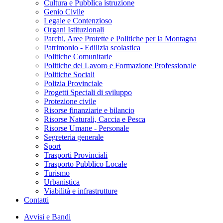
Cultura e Pubblica istruzione
Genio Civile
Legale e Contenzioso
Organi Istituzionali
Parchi, Aree Protette e Politiche per la Montagna
Patrimonio - Edilizia scolastica
Politiche Comunitarie
Politiche del Lavoro e Formazione Professionale
Politiche Sociali
Polizia Provinciale
Progetti Speciali di sviluppo
Protezione civile
Risorse finanziarie e bilancio
Risorse Naturali, Caccia e Pesca
Risorse Umane - Personale
Segreteria generale
Sport
Trasporti Provinciali
Trasporto Pubblico Locale
Turismo
Urbanistica
Viabilità e infrastrutture
Contatti
Avvisi e Bandi