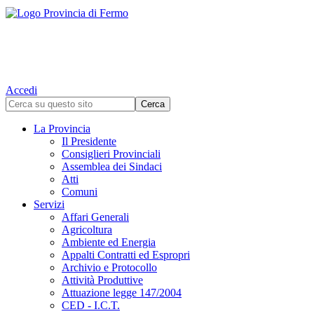
Accedi
La Provincia
Il Presidente
Consiglieri Provinciali
Assemblea dei Sindaci
Atti
Comuni
Servizi
Affari Generali
Agricoltura
Ambiente ed Energia
Appalti Contratti ed Espropri
Archivio e Protocollo
Attività Produttive
Attuazione legge 147/2004
CED - I.C.T.