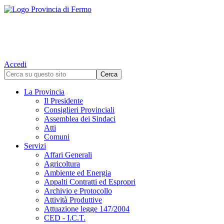
Accedi
La Provincia
Il Presidente
Consiglieri Provinciali
Assemblea dei Sindaci
Atti
Comuni
Servizi
Affari Generali
Agricoltura
Ambiente ed Energia
Appalti Contratti ed Espropri
Archivio e Protocollo
Attività Produttive
Attuazione legge 147/2004
CED - I.C.T.