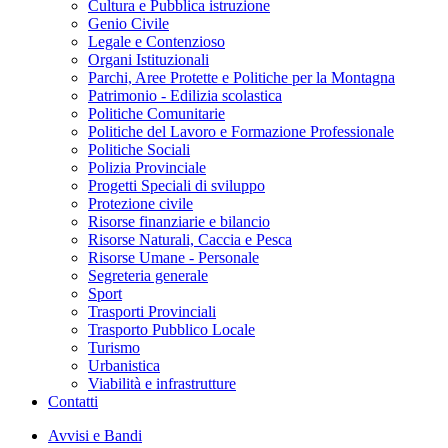
Cultura e Pubblica istruzione
Genio Civile
Legale e Contenzioso
Organi Istituzionali
Parchi, Aree Protette e Politiche per la Montagna
Patrimonio - Edilizia scolastica
Politiche Comunitarie
Politiche del Lavoro e Formazione Professionale
Politiche Sociali
Polizia Provinciale
Progetti Speciali di sviluppo
Protezione civile
Risorse finanziarie e bilancio
Risorse Naturali, Caccia e Pesca
Risorse Umane - Personale
Segreteria generale
Sport
Trasporti Provinciali
Trasporto Pubblico Locale
Turismo
Urbanistica
Viabilità e infrastrutture
Contatti
Avvisi e Bandi