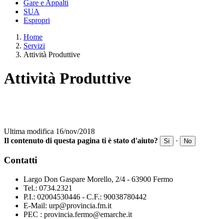
Gare e Appalti
SUA
Espropri
Home
Servizi
Attività Produttive
Attività Produttive
Ultima modifica 16/nov/2018
Il contenuto di questa pagina ti è stato d'aiuto?
·
Si
No
Contatti
Largo Don Gaspare Morello, 2/4 - 63900 Fermo
Tel.: 0734.2321
P.I.: 02004530446 - C.F.: 90038780442
E-Mail: urp@provincia.fm.it
PEC : provincia.fermo@emarche.it