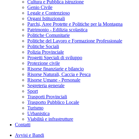
Cultura e Pubblica istruzione
Genio Civile
Legale e Contenzioso
Organi Istituzionali
Parchi, Aree Protette e Politiche per la Montagna
Patrimonio - Edilizia scolastica
Politiche Comunitarie
Politiche del Lavoro e Formazione Professionale
Politiche Sociali
Polizia Provinciale
Progetti Speciali di sviluppo
Protezione civile
Risorse finanziarie e bilancio
Risorse Naturali, Caccia e Pesca
Risorse Umane - Personale
Segreteria generale
Sport
Trasporti Provinciali
Trasporto Pubblico Locale
Turismo
Urbanistica
Viabilità e infrastrutture
Contatti
Avvisi e Bandi