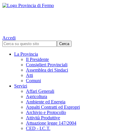
Accedi
La Provincia
Il Presidente
Consiglieri Provinciali
Assemblea dei Sindaci
Atti
Comuni
Servizi
Affari Generali
Agricoltura
Ambiente ed Energia
Appalti Contratti ed Espropri
Archivio e Protocollo
Attività Produttive
Attuazione legge 147/2004
CED - I.C.T.