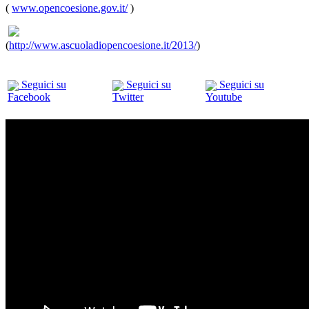
(
www.opencoesione.gov.it/
)
(
http://www.ascuoladiopencoesione.it/2013/
)
Seguici su
Seguici su
Seguici su
Facebook
Twitter
Youtube