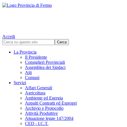
Accedi
La Provincia
Il Presidente
Consiglieri Provinciali
Assemblea dei Sindaci
Atti
Comuni
Servizi
Affari Generali
Agricoltura
Ambiente ed Energia
Appalti Contratti ed Espropri
Archivio e Protocollo
Attività Produttive
Attuazione legge 147/2004
CED - I.C.T.