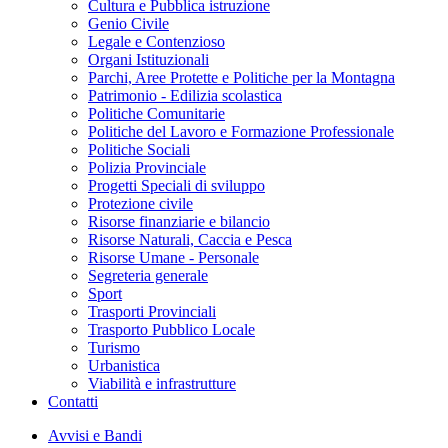
Cultura e Pubblica istruzione
Genio Civile
Legale e Contenzioso
Organi Istituzionali
Parchi, Aree Protette e Politiche per la Montagna
Patrimonio - Edilizia scolastica
Politiche Comunitarie
Politiche del Lavoro e Formazione Professionale
Politiche Sociali
Polizia Provinciale
Progetti Speciali di sviluppo
Protezione civile
Risorse finanziarie e bilancio
Risorse Naturali, Caccia e Pesca
Risorse Umane - Personale
Segreteria generale
Sport
Trasporti Provinciali
Trasporto Pubblico Locale
Turismo
Urbanistica
Viabilità e infrastrutture
Contatti
Avvisi e Bandi