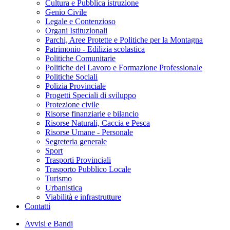
Cultura e Pubblica istruzione
Genio Civile
Legale e Contenzioso
Organi Istituzionali
Parchi, Aree Protette e Politiche per la Montagna
Patrimonio - Edilizia scolastica
Politiche Comunitarie
Politiche del Lavoro e Formazione Professionale
Politiche Sociali
Polizia Provinciale
Progetti Speciali di sviluppo
Protezione civile
Risorse finanziarie e bilancio
Risorse Naturali, Caccia e Pesca
Risorse Umane - Personale
Segreteria generale
Sport
Trasporti Provinciali
Trasporto Pubblico Locale
Turismo
Urbanistica
Viabilità e infrastrutture
Contatti
Avvisi e Bandi