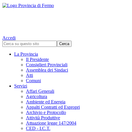
Accedi
La Provincia
Il Presidente
Consiglieri Provinciali
Assemblea dei Sindaci
Atti
Comuni
Servizi
Affari Generali
Agricoltura
Ambiente ed Energia
Appalti Contratti ed Espropri
Archivio e Protocollo
Attività Produttive
Attuazione legge 147/2004
CED - I.C.T.