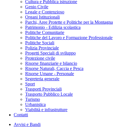
Cultura e Pubblica istruzione
Genio Civile
Legale e Contenzioso
Organi Istituzionali
Parchi, Aree Protette e Politiche per la Montagna
Patrimonio - Edilizia scolastica
Politiche Comunitarie
Politiche del Lavoro e Formazione Professionale
Politiche Sociali
Polizia Provinciale
Progetti Speciali di sviluppo
Protezione civile
Risorse finanziarie e bilancio
Risorse Naturali, Caccia e Pesca
Risorse Umane - Personale
Segreteria generale
Sport
Trasporti Provinciali
Trasporto Pubblico Locale
Turismo
Urbanistica
Viabilità e infrastrutture
Contatti
Avvisi e Bandi