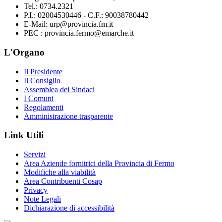
Tel.: 0734.2321
P.I.: 02004530446 - C.F.: 90038780442
E-Mail: urp@provincia.fm.it
PEC : provincia.fermo@emarche.it
L'Organo
Il Presidente
Il Consiglio
Assemblea dei Sindaci
I Comuni
Regolamenti
Amministrazione trasparente
Link Utili
Servizi
Area Aziende fornitrici della Provincia di Fermo
Modifiche alla viabilità
Area Contribuenti Cosap
Privacy
Note Legali
Dichiarazione di accessibilità