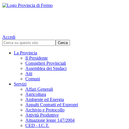
Accedi
La Provincia
Il Presidente
Consiglieri Provinciali
Assemblea dei Sindaci
Atti
Comuni
Servizi
Affari Generali
Agricoltura
Ambiente ed Energia
Appalti Contratti ed Espropri
Archivio e Protocollo
Attività Produttive
Attuazione legge 147/2004
CED - I.C.T.