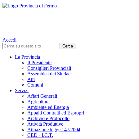
Accedi
La Provincia
Il Presidente
Consiglieri Provinciali
Assemblea dei Sindaci
Atti
Comuni
Servizi
Affari Generali
Agricoltura
Ambiente ed Energia
Appalti Contratti ed Espropri
Archivio e Protocollo
Attività Produttive
Attuazione legge 147/2004
CED - I.C.T.