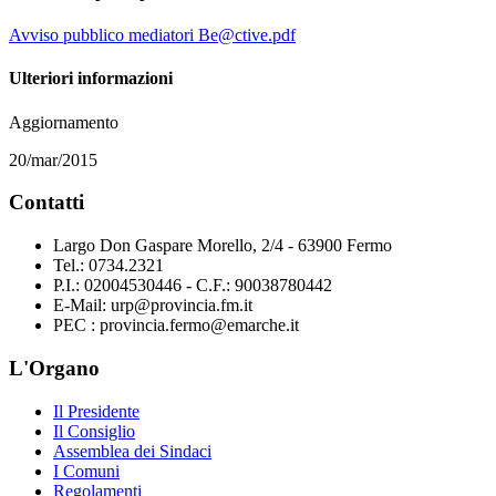
Avviso pubblico mediatori Be@ctive.pdf
Ulteriori informazioni
Aggiornamento
20/mar/2015
Contatti
Largo Don Gaspare Morello, 2/4 - 63900 Fermo
Tel.: 0734.2321
P.I.: 02004530446 - C.F.: 90038780442
E-Mail: urp@provincia.fm.it
PEC : provincia.fermo@emarche.it
L'Organo
Il Presidente
Il Consiglio
Assemblea dei Sindaci
I Comuni
Regolamenti