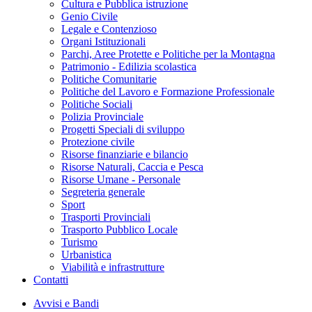
Cultura e Pubblica istruzione
Genio Civile
Legale e Contenzioso
Organi Istituzionali
Parchi, Aree Protette e Politiche per la Montagna
Patrimonio - Edilizia scolastica
Politiche Comunitarie
Politiche del Lavoro e Formazione Professionale
Politiche Sociali
Polizia Provinciale
Progetti Speciali di sviluppo
Protezione civile
Risorse finanziarie e bilancio
Risorse Naturali, Caccia e Pesca
Risorse Umane - Personale
Segreteria generale
Sport
Trasporti Provinciali
Trasporto Pubblico Locale
Turismo
Urbanistica
Viabilità e infrastrutture
Contatti
Avvisi e Bandi