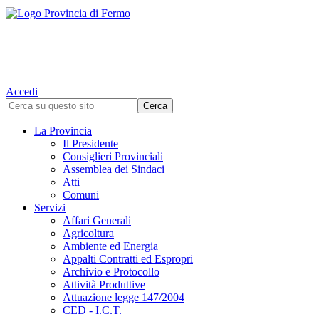
Accedi
La Provincia
Il Presidente
Consiglieri Provinciali
Assemblea dei Sindaci
Atti
Comuni
Servizi
Affari Generali
Agricoltura
Ambiente ed Energia
Appalti Contratti ed Espropri
Archivio e Protocollo
Attività Produttive
Attuazione legge 147/2004
CED - I.C.T.