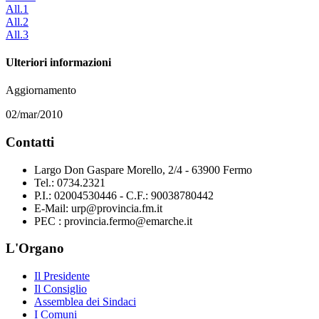
All.1
All.2
All.3
Ulteriori informazioni
Aggiornamento
02/mar/2010
Contatti
Largo Don Gaspare Morello, 2/4 - 63900 Fermo
Tel.: 0734.2321
P.I.: 02004530446 - C.F.: 90038780442
E-Mail: urp@provincia.fm.it
PEC : provincia.fermo@emarche.it
L'Organo
Il Presidente
Il Consiglio
Assemblea dei Sindaci
I Comuni