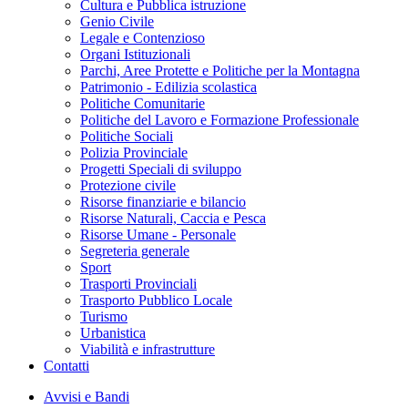
Cultura e Pubblica istruzione
Genio Civile
Legale e Contenzioso
Organi Istituzionali
Parchi, Aree Protette e Politiche per la Montagna
Patrimonio - Edilizia scolastica
Politiche Comunitarie
Politiche del Lavoro e Formazione Professionale
Politiche Sociali
Polizia Provinciale
Progetti Speciali di sviluppo
Protezione civile
Risorse finanziarie e bilancio
Risorse Naturali, Caccia e Pesca
Risorse Umane - Personale
Segreteria generale
Sport
Trasporti Provinciali
Trasporto Pubblico Locale
Turismo
Urbanistica
Viabilità e infrastrutture
Contatti
Avvisi e Bandi