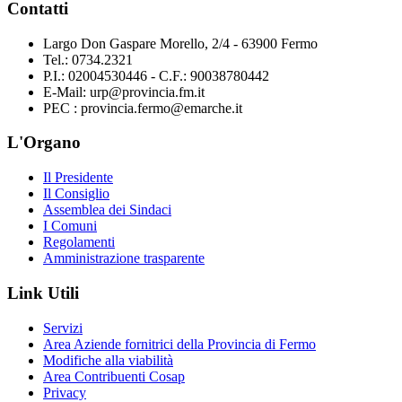
Contatti
Largo Don Gaspare Morello, 2/4 - 63900 Fermo
Tel.: 0734.2321
P.I.: 02004530446 - C.F.: 90038780442
E-Mail: urp@provincia.fm.it
PEC : provincia.fermo@emarche.it
L'Organo
Il Presidente
Il Consiglio
Assemblea dei Sindaci
I Comuni
Regolamenti
Amministrazione trasparente
Link Utili
Servizi
Area Aziende fornitrici della Provincia di Fermo
Modifiche alla viabilità
Area Contribuenti Cosap
Privacy