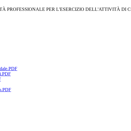
 PROFESSIONALE PER L'ESERCIZIO DELL'ATTIVITÀ DI 
dale.PDF
i.PDF
F
o.PDF