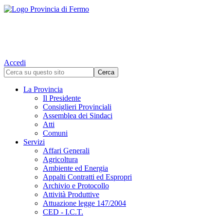
Accedi
La Provincia
Il Presidente
Consiglieri Provinciali
Assemblea dei Sindaci
Atti
Comuni
Servizi
Affari Generali
Agricoltura
Ambiente ed Energia
Appalti Contratti ed Espropri
Archivio e Protocollo
Attività Produttive
Attuazione legge 147/2004
CED - I.C.T.