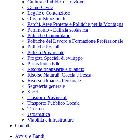
Cultura e Pubblica istruzione
Genio Civile
Legale e Contenzioso
Organi Istituzionali
Parchi, Aree Protette e Politiche per la Montagna
Patrimonio - Edilizia scolastica
Politiche Comunitarie
Politiche del Lavoro e Formazione Professionale
Politiche Sociali
Polizia Provinciale
Progetti Speciali di sviluppo
Protezione civile
Risorse finanziarie e bilancio
Risorse Naturali, Caccia e Pesca
Risorse Umane - Personale
Segreteria generale
Sport
Trasporti Provinciali
Trasporto Pubblico Locale
Turismo
Urbanistica
Viabilità e infrastrutture
Contatti
Avvisi e Bandi