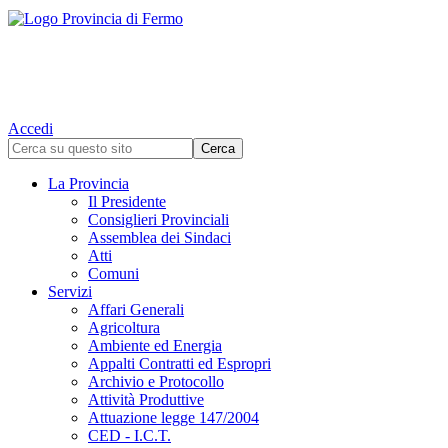
Accedi
La Provincia
Il Presidente
Consiglieri Provinciali
Assemblea dei Sindaci
Atti
Comuni
Servizi
Affari Generali
Agricoltura
Ambiente ed Energia
Appalti Contratti ed Espropri
Archivio e Protocollo
Attività Produttive
Attuazione legge 147/2004
CED - I.C.T.