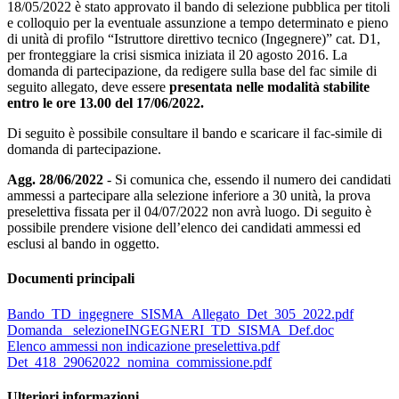
18/05/2022 è stato approvato il bando di selezione pubblica per titoli
e colloquio per la eventuale assunzione a tempo determinato e pieno
di unità di profilo “Istruttore direttivo tecnico (Ingegnere)” cat. D1,
per fronteggiare la crisi sismica iniziata il 20 agosto 2016. La
domanda di partecipazione, da redigere sulla base del fac simile di
seguito allegato, deve essere
presentata nelle modalità stabilite
entro le ore 13.00 del 17/06/2022.
Di seguito è possibile consultare il bando e scaricare il fac-simile di
domanda di partecipazione.
Agg. 28/06/2022
- Si comunica che, essendo il numero dei candidati
ammessi a partecipare alla selezione inferiore a 30 unità, la prova
preselettiva fissata per il 04/07/2022 non avrà luogo. Di seguito è
possibile prendere visione dell’elenco dei candidati ammessi ed
esclusi al bando in oggetto.
Documenti principali
Bando_TD_ingegnere_SISMA_Allegato_Det_305_2022.pdf
Domanda_ selezioneINGEGNERI_TD_SISMA_Def.doc
Elenco ammessi non indicazione preselettiva.pdf
Det_418_29062022_nomina_commissione.pdf
Ulteriori informazioni