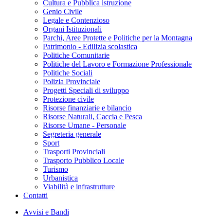
Cultura e Pubblica istruzione
Genio Civile
Legale e Contenzioso
Organi Istituzionali
Parchi, Aree Protette e Politiche per la Montagna
Patrimonio - Edilizia scolastica
Politiche Comunitarie
Politiche del Lavoro e Formazione Professionale
Politiche Sociali
Polizia Provinciale
Progetti Speciali di sviluppo
Protezione civile
Risorse finanziarie e bilancio
Risorse Naturali, Caccia e Pesca
Risorse Umane - Personale
Segreteria generale
Sport
Trasporti Provinciali
Trasporto Pubblico Locale
Turismo
Urbanistica
Viabilità e infrastrutture
Contatti
Avvisi e Bandi