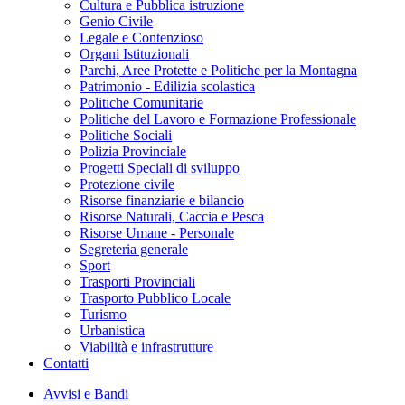
Cultura e Pubblica istruzione
Genio Civile
Legale e Contenzioso
Organi Istituzionali
Parchi, Aree Protette e Politiche per la Montagna
Patrimonio - Edilizia scolastica
Politiche Comunitarie
Politiche del Lavoro e Formazione Professionale
Politiche Sociali
Polizia Provinciale
Progetti Speciali di sviluppo
Protezione civile
Risorse finanziarie e bilancio
Risorse Naturali, Caccia e Pesca
Risorse Umane - Personale
Segreteria generale
Sport
Trasporti Provinciali
Trasporto Pubblico Locale
Turismo
Urbanistica
Viabilità e infrastrutture
Contatti
Avvisi e Bandi