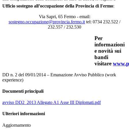
Ufficio sostegno all’occupazione
della Provincia di Fermo
:
Via Sapri, 65 Fermo - email:
sostegno.occupazione@provincia.fermo.it
tel: 0734 232.522 /
232.557 / 232.530
Per
informazioni
e novità sui
bandi
visitare
www.pr
DD n. 2 del 09/01/2014 – Emanazione Avviso Pubblico (work
experience)
Documenti principali
avviso DD2_2013 Allegato A1 Asse III Diplomati.pdf
Ulteriori informazioni
Aggiornamento