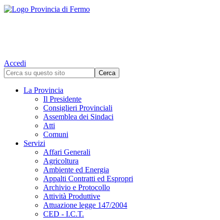
Accedi
La Provincia
Il Presidente
Consiglieri Provinciali
Assemblea dei Sindaci
Atti
Comuni
Servizi
Affari Generali
Agricoltura
Ambiente ed Energia
Appalti Contratti ed Espropri
Archivio e Protocollo
Attività Produttive
Attuazione legge 147/2004
CED - I.C.T.