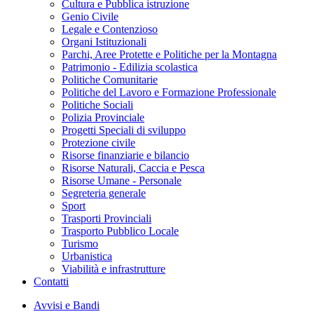
Cultura e Pubblica istruzione
Genio Civile
Legale e Contenzioso
Organi Istituzionali
Parchi, Aree Protette e Politiche per la Montagna
Patrimonio - Edilizia scolastica
Politiche Comunitarie
Politiche del Lavoro e Formazione Professionale
Politiche Sociali
Polizia Provinciale
Progetti Speciali di sviluppo
Protezione civile
Risorse finanziarie e bilancio
Risorse Naturali, Caccia e Pesca
Risorse Umane - Personale
Segreteria generale
Sport
Trasporti Provinciali
Trasporto Pubblico Locale
Turismo
Urbanistica
Viabilità e infrastrutture
Contatti
Avvisi e Bandi