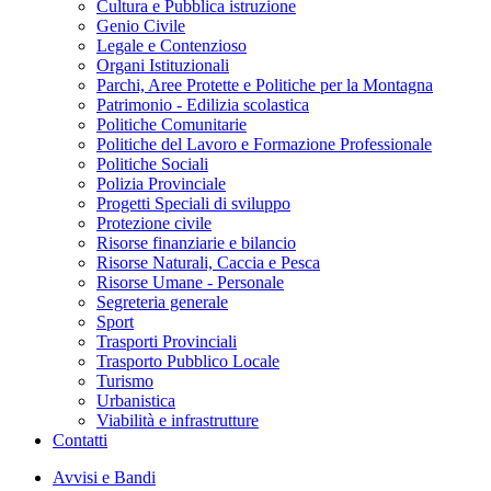
Cultura e Pubblica istruzione
Genio Civile
Legale e Contenzioso
Organi Istituzionali
Parchi, Aree Protette e Politiche per la Montagna
Patrimonio - Edilizia scolastica
Politiche Comunitarie
Politiche del Lavoro e Formazione Professionale
Politiche Sociali
Polizia Provinciale
Progetti Speciali di sviluppo
Protezione civile
Risorse finanziarie e bilancio
Risorse Naturali, Caccia e Pesca
Risorse Umane - Personale
Segreteria generale
Sport
Trasporti Provinciali
Trasporto Pubblico Locale
Turismo
Urbanistica
Viabilità e infrastrutture
Contatti
Avvisi e Bandi