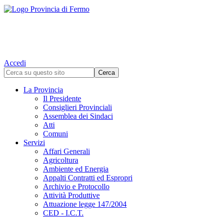
Accedi
La Provincia
Il Presidente
Consiglieri Provinciali
Assemblea dei Sindaci
Atti
Comuni
Servizi
Affari Generali
Agricoltura
Ambiente ed Energia
Appalti Contratti ed Espropri
Archivio e Protocollo
Attività Produttive
Attuazione legge 147/2004
CED - I.C.T.