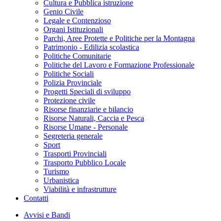
Cultura e Pubblica istruzione
Genio Civile
Legale e Contenzioso
Organi Istituzionali
Parchi, Aree Protette e Politiche per la Montagna
Patrimonio - Edilizia scolastica
Politiche Comunitarie
Politiche del Lavoro e Formazione Professionale
Politiche Sociali
Polizia Provinciale
Progetti Speciali di sviluppo
Protezione civile
Risorse finanziarie e bilancio
Risorse Naturali, Caccia e Pesca
Risorse Umane - Personale
Segreteria generale
Sport
Trasporti Provinciali
Trasporto Pubblico Locale
Turismo
Urbanistica
Viabilità e infrastrutture
Contatti
Avvisi e Bandi