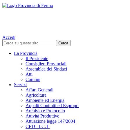
Accedi
La Provincia
Il Presidente
Consiglieri Provinciali
Assemblea dei Sindaci
Atti
Comuni
Servizi
Affari Generali
Agricoltura
Ambiente ed Energia
Appalti Contratti ed Espropri
Archivio e Protocollo
Attività Produttive
Attuazione legge 147/2004
CED - I.C.T.