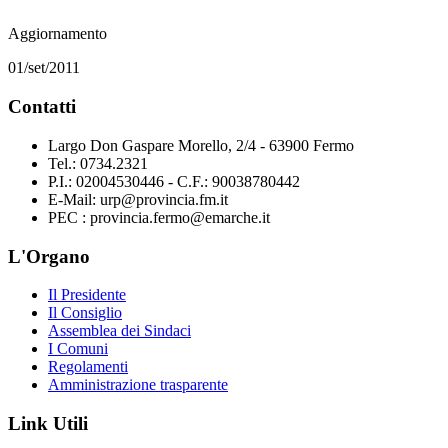
Aggiornamento
01/set/2011
Contatti
Largo Don Gaspare Morello, 2/4 - 63900 Fermo
Tel.: 0734.2321
P.I.: 02004530446 - C.F.: 90038780442
E-Mail: urp@provincia.fm.it
PEC : provincia.fermo@emarche.it
L'Organo
Il Presidente
Il Consiglio
Assemblea dei Sindaci
I Comuni
Regolamenti
Amministrazione trasparente
Link Utili