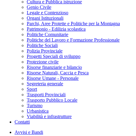
Cultura e Pubblica istruzione
Genio Civile
Legale e Contenzioso
Organi Istituzionali
Parchi, Aree Protette e Politiche per la Montagna
Patrimonio - Edilizia scolastica
Politiche Comunitarie
Politiche del Lavoro e Formazione Professionale
Politiche Sociali
Polizia Provinciale
Progetti Speciali di sviluppo
Protezione civile
Risorse finanziarie e bilancio
Risorse Naturali, Caccia e Pesca
Risorse Umane - Personale
Segreteria generale
Sport
Trasporti Provinciali
Trasporto Pubblico Locale
Turismo
Urbanistica
Viabilità e infrastrutture
Contatti
Avvisi e Bandi