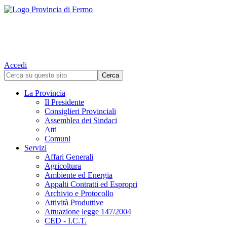
Accedi
La Provincia
Il Presidente
Consiglieri Provinciali
Assemblea dei Sindaci
Atti
Comuni
Servizi
Affari Generali
Agricoltura
Ambiente ed Energia
Appalti Contratti ed Espropri
Archivio e Protocollo
Attività Produttive
Attuazione legge 147/2004
CED - I.C.T.