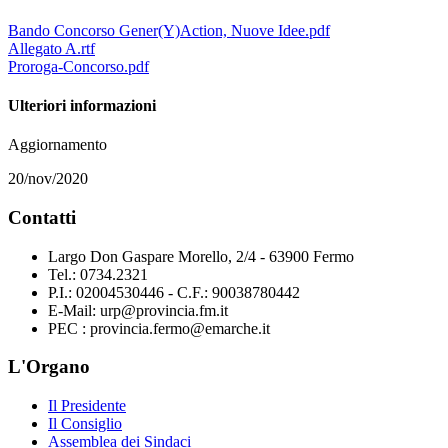
Bando Concorso Gener(Y)Action, Nuove Idee.pdf
Allegato A.rtf
Proroga-Concorso.pdf
Ulteriori informazioni
Aggiornamento
20/nov/2020
Contatti
Largo Don Gaspare Morello, 2/4 - 63900 Fermo
Tel.: 0734.2321
P.I.: 02004530446 - C.F.: 90038780442
E-Mail: urp@provincia.fm.it
PEC : provincia.fermo@emarche.it
L'Organo
Il Presidente
Il Consiglio
Assemblea dei Sindaci