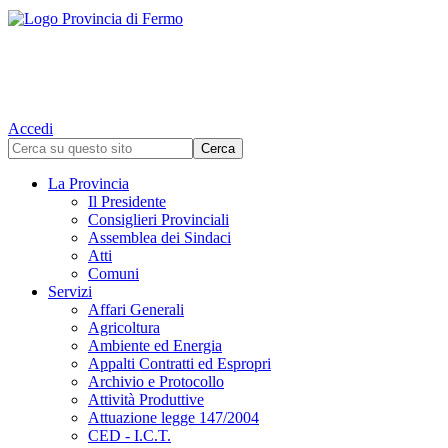
Accedi
La Provincia
Il Presidente
Consiglieri Provinciali
Assemblea dei Sindaci
Atti
Comuni
Servizi
Affari Generali
Agricoltura
Ambiente ed Energia
Appalti Contratti ed Espropri
Archivio e Protocollo
Attività Produttive
Attuazione legge 147/2004
CED - I.C.T.