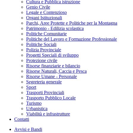
Cultura e Pubblica istruzione
Genio Civile
Legale e Contenzioso
Organi Istituzionali
Parchi, Aree Protette e Politiche per la Montagna
Patrimonio - Edilizia scolastica
Politiche Comunitarie
Politiche del Lavoro e Formazione Professionale
Politiche Sociali
Polizia Provinciale
Progetti Speciali di sviluppo
Protezione civile
Risorse finanziarie e bilancio
Risorse Naturali, Caccia e Pesca
Risorse Umane - Personale
Segreteria generale
Sport
Trasporti Provinciali
Trasporto Pubblico Locale
Turismo
Urbanistica
Viabilità e infrastrutture
Contatti
Avvisi e Bandi