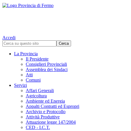
Accedi
La Provincia
Il Presidente
Consiglieri Provinciali
Assemblea dei Sindaci
Atti
Comuni
Servizi
Affari Generali
Agricoltura
Ambiente ed Energia
Appalti Contratti ed Espropri
Archivio e Protocollo
Attività Produttive
Attuazione legge 147/2004
CED - I.C.T.