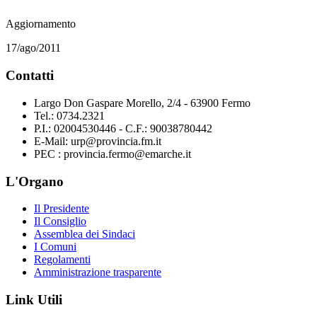
Aggiornamento
17/ago/2011
Contatti
Largo Don Gaspare Morello, 2/4 - 63900 Fermo
Tel.: 0734.2321
P.I.: 02004530446 - C.F.: 90038780442
E-Mail: urp@provincia.fm.it
PEC : provincia.fermo@emarche.it
L'Organo
Il Presidente
Il Consiglio
Assemblea dei Sindaci
I Comuni
Regolamenti
Amministrazione trasparente
Link Utili