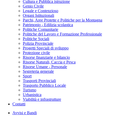
Cultura e Pubblica istruzione
Genio Civile
Legale e Contenzioso
Organi Istituzionali
Parchi, Aree Protette e Politiche per la Montagna
Patrimonio - Edilizia scolastica
Politiche Comunitarie
Politiche del Lavoro e Formazione Professionale
Politiche Sociali
Polizia Provinciale
Progetti Speciali di sviluppo
Protezione civile
Risorse finanziarie e bilancio
Risorse Naturali, Caccia e Pesca
Risorse Umane - Personale
Segreteria generale
Sport
Trasporti Provinciali
Trasporto Pubblico Locale
Turismo
Urbanistica
Viabilità e infrastrutture
Contatti
Avvisi e Bandi