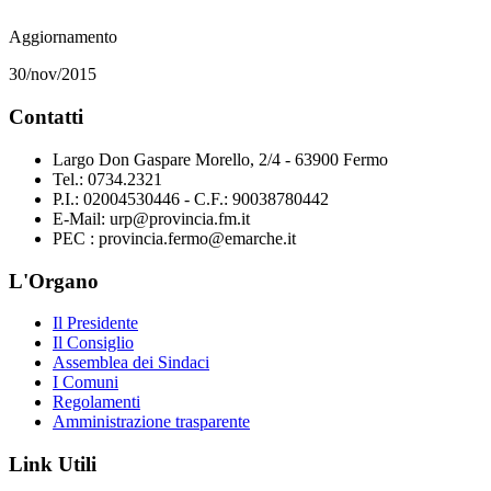
Aggiornamento
30/nov/2015
Contatti
Largo Don Gaspare Morello, 2/4 - 63900 Fermo
Tel.: 0734.2321
P.I.: 02004530446 - C.F.: 90038780442
E-Mail: urp@provincia.fm.it
PEC : provincia.fermo@emarche.it
L'Organo
Il Presidente
Il Consiglio
Assemblea dei Sindaci
I Comuni
Regolamenti
Amministrazione trasparente
Link Utili