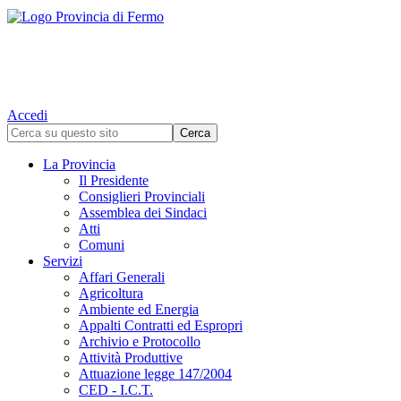
Accedi
La Provincia
Il Presidente
Consiglieri Provinciali
Assemblea dei Sindaci
Atti
Comuni
Servizi
Affari Generali
Agricoltura
Ambiente ed Energia
Appalti Contratti ed Espropri
Archivio e Protocollo
Attività Produttive
Attuazione legge 147/2004
CED - I.C.T.