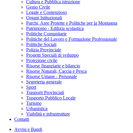
Cultura e Pubblica istruzione
Genio Civile
Legale e Contenzioso
Organi Istituzionali
Parchi, Aree Protette e Politiche per la Montagna
Patrimonio - Edilizia scolastica
Politiche Comunitarie
Politiche del Lavoro e Formazione Professionale
Politiche Sociali
Polizia Provinciale
Progetti Speciali di sviluppo
Protezione civile
Risorse finanziarie e bilancio
Risorse Naturali, Caccia e Pesca
Risorse Umane - Personale
Segreteria generale
Sport
Trasporti Provinciali
Trasporto Pubblico Locale
Turismo
Urbanistica
Viabilità e infrastrutture
Contatti
Avvisi e Bandi