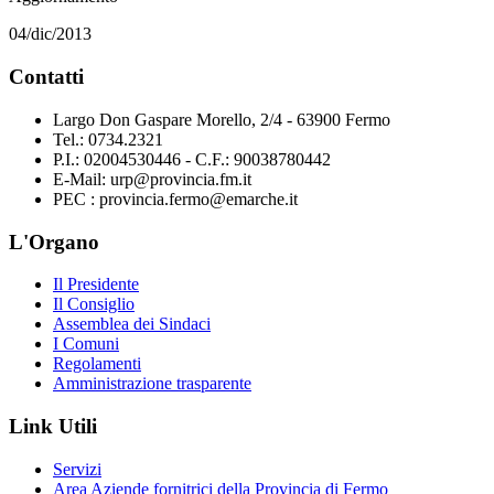
04/dic/2013
Contatti
Largo Don Gaspare Morello, 2/4 - 63900 Fermo
Tel.: 0734.2321
P.I.: 02004530446 - C.F.: 90038780442
E-Mail: urp@provincia.fm.it
PEC : provincia.fermo@emarche.it
L'Organo
Il Presidente
Il Consiglio
Assemblea dei Sindaci
I Comuni
Regolamenti
Amministrazione trasparente
Link Utili
Servizi
Area Aziende fornitrici della Provincia di Fermo