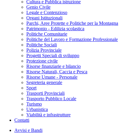
Cultura e Pubblica istruzione
Genio Civile
Legale e Contenzioso
Organi Istituzionali
Parchi, Aree Protette e Politiche per la Montagna
Patrimonio - Edilizia scolastica
Politiche Comunitarie
Politiche del Lavoro e Formazione Professionale
Politiche Sociali
Polizia Provinciale
Progetti Speciali di sviluppo
Protezione civile
Risorse finanziarie e bilancio
Risorse Naturali, Caccia e Pesca
Risorse Umane - Personale
Segreteria generale
Sport
Trasporti Provinciali
Trasporto Pubblico Locale
Turismo
Urbanistica
Viabilità e infrastrutture
Contatti
Avvisi e Bandi