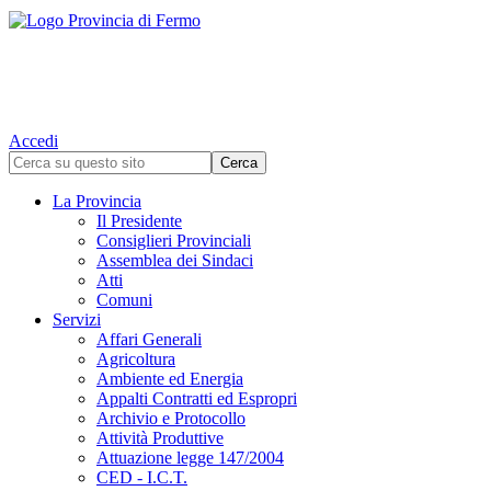
Accedi
La Provincia
Il Presidente
Consiglieri Provinciali
Assemblea dei Sindaci
Atti
Comuni
Servizi
Affari Generali
Agricoltura
Ambiente ed Energia
Appalti Contratti ed Espropri
Archivio e Protocollo
Attività Produttive
Attuazione legge 147/2004
CED - I.C.T.