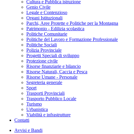
Cultura e Pubblica istruzione
Genio Civile
Legale e Contenzioso
Organi Istituzionali
Parchi, Aree Protette e Politiche per la Montagna
Patrimonio - Edilizia scolastica
Politiche Comunitarie
Politiche del Lavoro e Formazione Professionale
Politiche Sociali
Polizia Provinciale
Progetti Speciali di sviluppo
Protezione civile
Risorse finanziarie e bilancio
Risorse Naturali, Caccia e Pesca
Risorse Umane - Personale
Segreteria generale
Sport
Trasporti Provinciali
Trasporto Pubblico Locale
Turismo
Urbanistica
Viabilità e infrastrutture
Contatti
Avvisi e Bandi