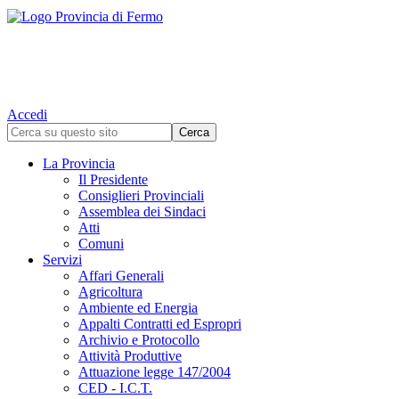
Accedi
La Provincia
Il Presidente
Consiglieri Provinciali
Assemblea dei Sindaci
Atti
Comuni
Servizi
Affari Generali
Agricoltura
Ambiente ed Energia
Appalti Contratti ed Espropri
Archivio e Protocollo
Attività Produttive
Attuazione legge 147/2004
CED - I.C.T.