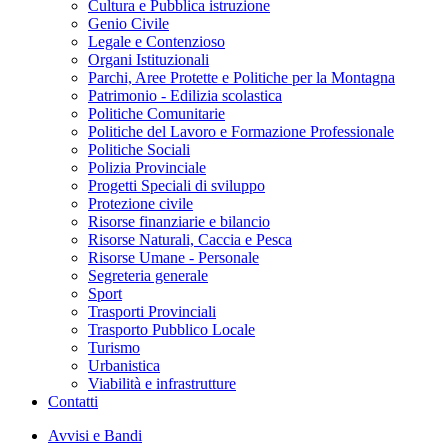
Cultura e Pubblica istruzione
Genio Civile
Legale e Contenzioso
Organi Istituzionali
Parchi, Aree Protette e Politiche per la Montagna
Patrimonio - Edilizia scolastica
Politiche Comunitarie
Politiche del Lavoro e Formazione Professionale
Politiche Sociali
Polizia Provinciale
Progetti Speciali di sviluppo
Protezione civile
Risorse finanziarie e bilancio
Risorse Naturali, Caccia e Pesca
Risorse Umane - Personale
Segreteria generale
Sport
Trasporti Provinciali
Trasporto Pubblico Locale
Turismo
Urbanistica
Viabilità e infrastrutture
Contatti
Avvisi e Bandi