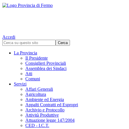
Accedi
La Provincia
Il Presidente
Consiglieri Provinciali
Assemblea dei Sindaci
Atti
Comuni
Servizi
Affari Generali
Agricoltura
Ambiente ed Energia
Appalti Contratti ed Espropri
Archivio e Protocollo
Attività Produttive
Attuazione legge 147/2004
CED - I.C.T.