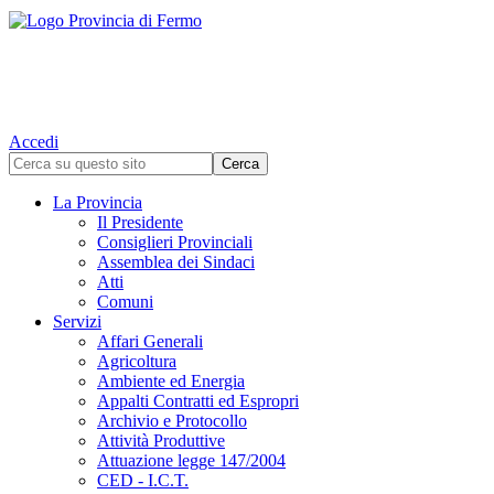
Accedi
La Provincia
Il Presidente
Consiglieri Provinciali
Assemblea dei Sindaci
Atti
Comuni
Servizi
Affari Generali
Agricoltura
Ambiente ed Energia
Appalti Contratti ed Espropri
Archivio e Protocollo
Attività Produttive
Attuazione legge 147/2004
CED - I.C.T.