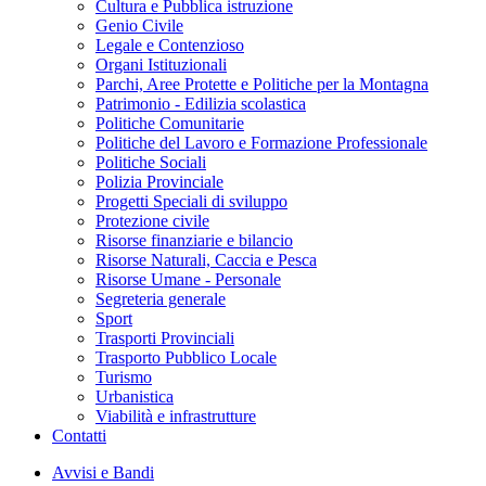
Cultura e Pubblica istruzione
Genio Civile
Legale e Contenzioso
Organi Istituzionali
Parchi, Aree Protette e Politiche per la Montagna
Patrimonio - Edilizia scolastica
Politiche Comunitarie
Politiche del Lavoro e Formazione Professionale
Politiche Sociali
Polizia Provinciale
Progetti Speciali di sviluppo
Protezione civile
Risorse finanziarie e bilancio
Risorse Naturali, Caccia e Pesca
Risorse Umane - Personale
Segreteria generale
Sport
Trasporti Provinciali
Trasporto Pubblico Locale
Turismo
Urbanistica
Viabilità e infrastrutture
Contatti
Avvisi e Bandi