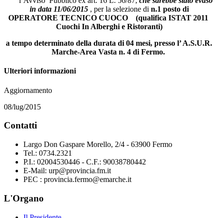
l’Avviso Pubblico ex art. 16 L. 56/87,
che sarebbe stato evaso
in data 11/06/2015
, per la selezione di
n.1 posto di
OPERATORE TECNICO CUOCO (qualifica ISTAT 2011
Cuochi In Alberghi e Ristoranti)
a tempo determinato della durata di 04 mesi,
presso l’ A.S.U.R.
Marche-Area Vasta n. 4 di Fermo.
Ulteriori informazioni
Aggiornamento
08/lug/2015
Contatti
Largo Don Gaspare Morello, 2/4 - 63900 Fermo
Tel.: 0734.2321
P.I.: 02004530446 - C.F.: 90038780442
E-Mail: urp@provincia.fm.it
PEC : provincia.fermo@emarche.it
L'Organo
Il Presidente