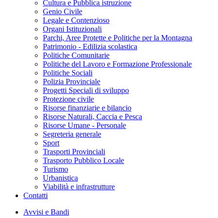
Cultura e Pubblica istruzione
Genio Civile
Legale e Contenzioso
Organi Istituzionali
Parchi, Aree Protette e Politiche per la Montagna
Patrimonio - Edilizia scolastica
Politiche Comunitarie
Politiche del Lavoro e Formazione Professionale
Politiche Sociali
Polizia Provinciale
Progetti Speciali di sviluppo
Protezione civile
Risorse finanziarie e bilancio
Risorse Naturali, Caccia e Pesca
Risorse Umane - Personale
Segreteria generale
Sport
Trasporti Provinciali
Trasporto Pubblico Locale
Turismo
Urbanistica
Viabilità e infrastrutture
Contatti
Avvisi e Bandi