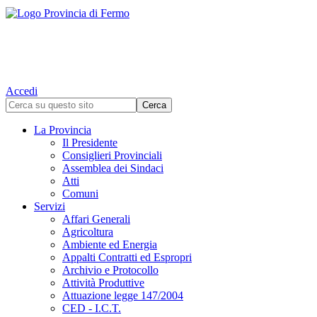
Accedi
La Provincia
Il Presidente
Consiglieri Provinciali
Assemblea dei Sindaci
Atti
Comuni
Servizi
Affari Generali
Agricoltura
Ambiente ed Energia
Appalti Contratti ed Espropri
Archivio e Protocollo
Attività Produttive
Attuazione legge 147/2004
CED - I.C.T.