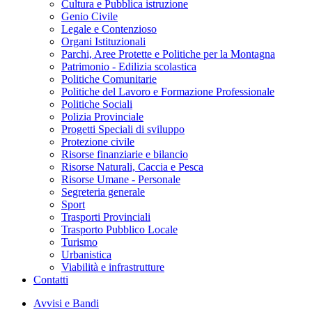
Cultura e Pubblica istruzione
Genio Civile
Legale e Contenzioso
Organi Istituzionali
Parchi, Aree Protette e Politiche per la Montagna
Patrimonio - Edilizia scolastica
Politiche Comunitarie
Politiche del Lavoro e Formazione Professionale
Politiche Sociali
Polizia Provinciale
Progetti Speciali di sviluppo
Protezione civile
Risorse finanziarie e bilancio
Risorse Naturali, Caccia e Pesca
Risorse Umane - Personale
Segreteria generale
Sport
Trasporti Provinciali
Trasporto Pubblico Locale
Turismo
Urbanistica
Viabilità e infrastrutture
Contatti
Avvisi e Bandi