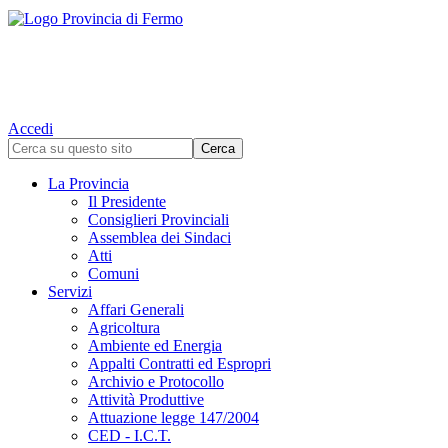
Accedi
La Provincia
Il Presidente
Consiglieri Provinciali
Assemblea dei Sindaci
Atti
Comuni
Servizi
Affari Generali
Agricoltura
Ambiente ed Energia
Appalti Contratti ed Espropri
Archivio e Protocollo
Attività Produttive
Attuazione legge 147/2004
CED - I.C.T.