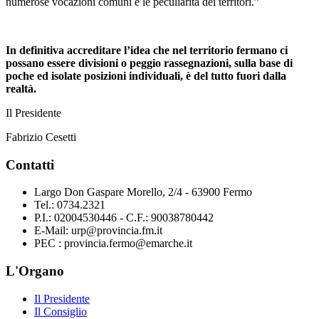
numerose vocazioni comuni e le peculiarità dei territori.”
In definitiva accreditare l’idea che nel territorio fermano ci
possano essere divisioni o peggio rassegnazioni, sulla base di
poche ed isolate posizioni individuali, è del tutto fuori dalla
realtà.
Il Presidente
Fabrizio Cesetti
Contatti
Largo Don Gaspare Morello, 2/4 - 63900 Fermo
Tel.: 0734.2321
P.I.: 02004530446 - C.F.: 90038780442
E-Mail: urp@provincia.fm.it
PEC : provincia.fermo@emarche.it
L'Organo
Il Presidente
Il Consiglio