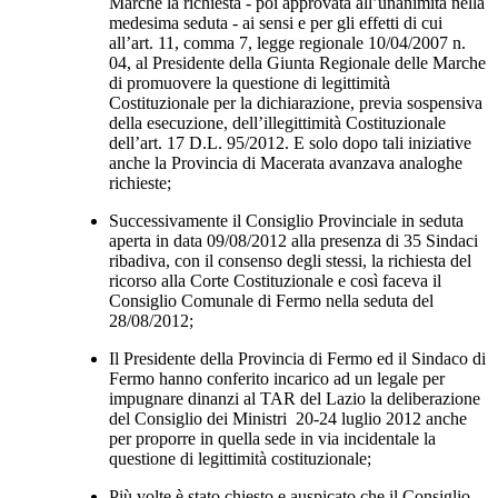
Marche la richiesta - poi approvata all’unanimità nella
medesima seduta - ai sensi e per gli effetti di cui
all’art. 11, comma 7, legge regionale 10/04/2007 n.
04, al Presidente della Giunta Regionale delle Marche
di promuovere la questione di legittimità
Costituzionale per la dichiarazione, previa sospensiva
della esecuzione, dell’illegittimità Costituzionale
dell’art. 17 D.L. 95/2012. E solo dopo tali iniziative
anche la Provincia di Macerata avanzava analoghe
richieste;
Successivamente il Consiglio Provinciale in seduta
aperta in data 09/08/2012 alla presenza di 35 Sindaci
ribadiva, con il consenso degli stessi, la richiesta del
ricorso alla Corte Costituzionale e così faceva il
Consiglio Comunale di Fermo nella seduta del
28/08/2012;
Il Presidente della Provincia di Fermo ed il Sindaco di
Fermo hanno conferito incarico ad un legale per
impugnare dinanzi al TAR del Lazio la deliberazione
del Consiglio dei Ministri 20-24 luglio 2012 anche
per proporre in quella sede in via incidentale la
questione di legittimità costituzionale;
Più volte è stato chiesto e auspicato che il Consiglio