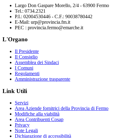
Largo Don Gaspare Morello, 2/4 - 63900 Fermo
Tel.: 0734.2321
P.I.: 02004530446 - C.F.: 90038780442
E-Mail: urp@provincia.fm.it
PEC : provincia.fermo@emarche.it
L'Organo
Il Presidente
Il Consiglio
Assemblea dei Sindaci
I Comuni
Regolamenti
Amministrazione trasparente
Link Utili
Servizi
Area Aziende fornitrici della Provincia di Fermo
Modifiche alla viabilità
Area Contribuenti Cosap
Privacy
Note Legali
Dichiarazione di accessibilità