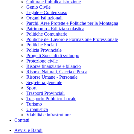
Cultura e Pubblica istruzione
Genio Civile
Legale e Contenzioso
Organi Istituzionali
Parchi, Aree Protette e Politiche per la Montagna
Patrimonio - Edilizia scolastica
Politiche Comunitarie
Politiche del Lavoro e Formazione Professionale
Politiche Sociali
Polizia Provinciale
Progetti Speciali di sviluppo
Protezione civile
Risorse finanziarie e bilancio
Risorse Naturali, Caccia e Pesca
Risorse Umane - Personale
Segreteria generale
Sport
Trasporti Provinciali
Trasporto Pubblico Locale
Turismo
Urbanistica
Viabilità e infrastrutture
Contatti
Avvisi e Bandi