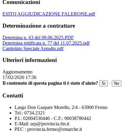
Comunicazioni
ESITO AGGIUDICAZIONE FALERONE.pdf
Determinazione a contrattare
Determina n. 63 del 09.06.2025.PDF
Determina rettificata n. 77 del 11.07.2025.pdf
Capitolato Speciale Appalto.pdf
Ulteriori informazioni
Aggiornamento
17/02/2026 17:36
Il contenuto di questa pagina ti è stato d'aiuto?
·
Si
No
Contatti
Largo Don Gaspare Morello, 2/4 - 63900 Fermo
Tel.: 0734.2321
P.I.: 02004530446 - C.F.: 90038780442
E-Mail: urp@provincia.fm.it
PEC : provincia.fermo@emarche.it