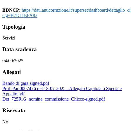
BDNCP:
https://dati.anticorruzione.it/superset/dashboard/dettaglio_ci
cig=B7D11EFA83
Tipologia
Servizi
Data scadenza
04/09/2025
Allegati
Bando di gara-signed.pdf
Prot_Par 0007476 del 18-07-2025 - Allegato Capitolato Speciale
Appalto.pdf
Det_725R.G_nomina_commissione_Chicco-signed.pdf
Riservata
No