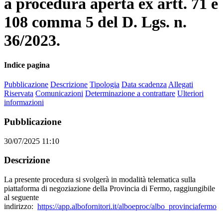
a procedura aperta ex artt. 71 e
108 comma 5 del D. Lgs. n.
36/2023.
Indice pagina
Pubblicazione
Descrizione
Tipologia
Data scadenza
Allegati
Riservata
Comunicazioni
Determinazione a contrattare
Ulteriori
informazioni
Pubblicazione
30/07/2025 11:10
Descrizione
La presente procedura si svolgerà in modalità telematica sulla
piattaforma di negoziazione della Provincia di Fermo, raggiungibile
al seguente
indirizzo:
https://app.albofornitori.it/alboeproc/albo_provinciafermo