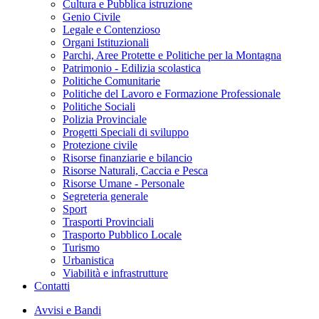
Cultura e Pubblica istruzione
Genio Civile
Legale e Contenzioso
Organi Istituzionali
Parchi, Aree Protette e Politiche per la Montagna
Patrimonio - Edilizia scolastica
Politiche Comunitarie
Politiche del Lavoro e Formazione Professionale
Politiche Sociali
Polizia Provinciale
Progetti Speciali di sviluppo
Protezione civile
Risorse finanziarie e bilancio
Risorse Naturali, Caccia e Pesca
Risorse Umane - Personale
Segreteria generale
Sport
Trasporti Provinciali
Trasporto Pubblico Locale
Turismo
Urbanistica
Viabilità e infrastrutture
Contatti
Avvisi e Bandi