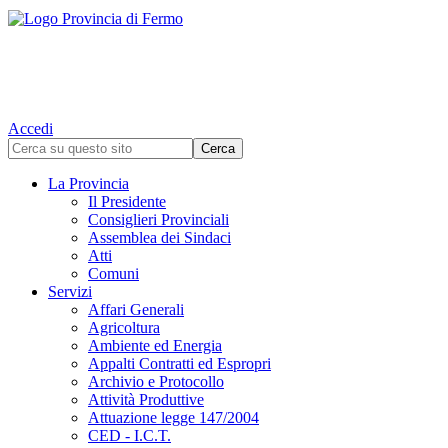
Accedi
La Provincia
Il Presidente
Consiglieri Provinciali
Assemblea dei Sindaci
Atti
Comuni
Servizi
Affari Generali
Agricoltura
Ambiente ed Energia
Appalti Contratti ed Espropri
Archivio e Protocollo
Attività Produttive
Attuazione legge 147/2004
CED - I.C.T.