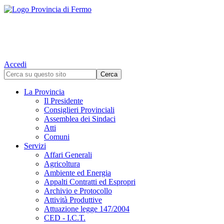
Accedi
La Provincia
Il Presidente
Consiglieri Provinciali
Assemblea dei Sindaci
Atti
Comuni
Servizi
Affari Generali
Agricoltura
Ambiente ed Energia
Appalti Contratti ed Espropri
Archivio e Protocollo
Attività Produttive
Attuazione legge 147/2004
CED - I.C.T.