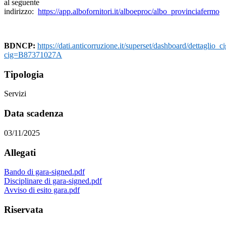
al seguente
indirizzo:
https://app.albofornitori.it/alboeproc/albo_provinciafermo
BDNCP:
https://dati.anticorruzione.it/superset/dashboard/dettaglio_ci
cig=B87371027A
Tipologia
Servizi
Data scadenza
03/11/2025
Allegati
Bando di gara-signed.pdf
Disciplinare di gara-signed.pdf
Avviso di esito gara.pdf
Riservata