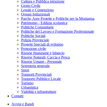
Cultura e Pubblica istruzione
Genio Civile
Legale e Contenzioso
Organi Istituzionali
Parchi, Aree Protette e Politiche per la Montagna
Patrimonio - Edilizia scolastica
Politiche Comunitarie
Politiche del Lavoro e Formazione Professionale
Politiche Sociali
Polizia Provinciale
Progetti Speciali di sviluppo
Protezione civile
Risorse finanziarie e bilancio
Risorse Naturali, Caccia e Pesca
Risorse Umane - Personale
Segreteria generale
Sport
Trasporti Provinciali
Trasporto Pubblico Locale
Turismo
Urbanistica
Viabilità e infrastrutture
Contatti
Avvisi e Bandi