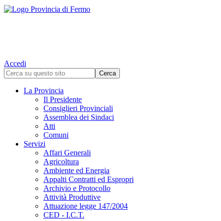
Accedi
La Provincia
Il Presidente
Consiglieri Provinciali
Assemblea dei Sindaci
Atti
Comuni
Servizi
Affari Generali
Agricoltura
Ambiente ed Energia
Appalti Contratti ed Espropri
Archivio e Protocollo
Attività Produttive
Attuazione legge 147/2004
CED - I.C.T.