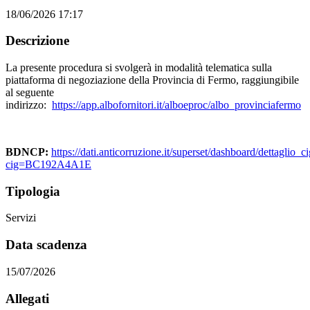
18/06/2026 17:17
Descrizione
La presente procedura si svolgerà in modalità telematica sulla
piattaforma di negoziazione della Provincia di Fermo, raggiungibile
al seguente
indirizzo:
https://app.albofornitori.it/alboeproc/albo_provinciafermo
BDNCP:
https://dati.anticorruzione.it/superset/dashboard/dettaglio_ci
cig=BC192A4A1E
Tipologia
Servizi
Data scadenza
15/07/2026
Allegati