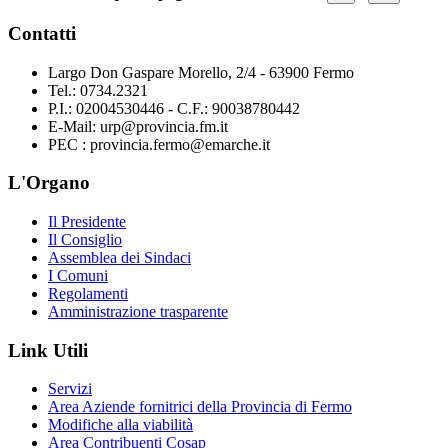
Contatti
Largo Don Gaspare Morello, 2/4 - 63900 Fermo
Tel.: 0734.2321
P.I.: 02004530446 - C.F.: 90038780442
E-Mail: urp@provincia.fm.it
PEC : provincia.fermo@emarche.it
L'Organo
Il Presidente
Il Consiglio
Assemblea dei Sindaci
I Comuni
Regolamenti
Amministrazione trasparente
Link Utili
Servizi
Area Aziende fornitrici della Provincia di Fermo
Modifiche alla viabilità
Area Contribuenti Cosap