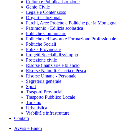
Cultura e Pubblica istruzione
Genio Civile
Legale e Contenzioso
Organi Istituzionali
Parchi, Aree Protette e Politiche per la Montagna
Patrimonio - Edilizia scolastica
Politiche Comunitarie
Politiche del Lavoro e Formazione Professionale
Politiche Sociali
Polizia Provinciale
Progetti Speciali di sviluppo
Protezione civile
Risorse finanziarie e bilancio
Risorse Naturali, Caccia e Pesca
Risorse Umane - Personale
Segreteria generale
Sport
Trasporti Provinciali
Trasporto Pubblico Locale
Turismo
Urbanistica
Viabilità e infrastrutture
Contatti
Avvisi e Bandi