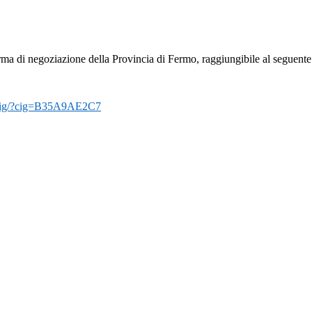
orma di negoziazione della Provincia di Fermo, raggiungibile al seguente
lio_cig/?cig=B35A9AE2C7