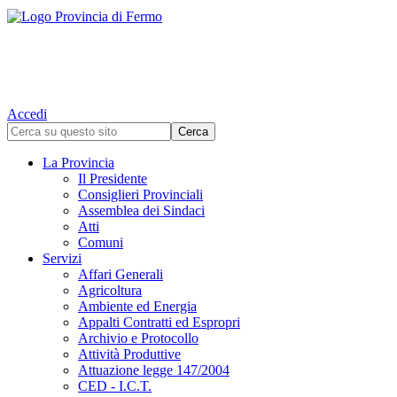
Accedi
La Provincia
Il Presidente
Consiglieri Provinciali
Assemblea dei Sindaci
Atti
Comuni
Servizi
Affari Generali
Agricoltura
Ambiente ed Energia
Appalti Contratti ed Espropri
Archivio e Protocollo
Attività Produttive
Attuazione legge 147/2004
CED - I.C.T.