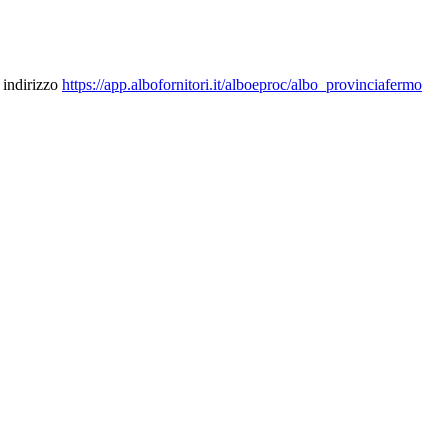
 indirizzo
https://app.albofornitori.it/alboeproc/albo_provinciafermo