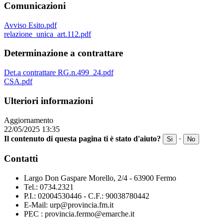
Comunicazioni
Avviso Esito.pdf
relazione_unica_art.112.pdf
Determinazione a contrattare
Det.a contrattare RG.n.499_24.pdf
CSA.pdf
Ulteriori informazioni
Aggiornamento
22/05/2025 13:35
Il contenuto di questa pagina ti è stato d'aiuto?
·
Si
No
Contatti
Largo Don Gaspare Morello, 2/4 - 63900 Fermo
Tel.: 0734.2321
P.I.: 02004530446 - C.F.: 90038780442
E-Mail: urp@provincia.fm.it
PEC : provincia.fermo@emarche.it