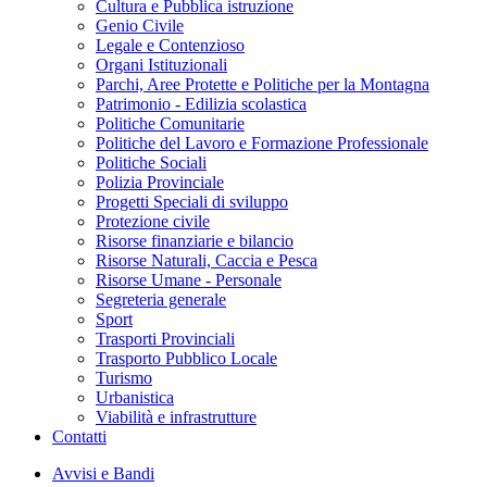
Cultura e Pubblica istruzione
Genio Civile
Legale e Contenzioso
Organi Istituzionali
Parchi, Aree Protette e Politiche per la Montagna
Patrimonio - Edilizia scolastica
Politiche Comunitarie
Politiche del Lavoro e Formazione Professionale
Politiche Sociali
Polizia Provinciale
Progetti Speciali di sviluppo
Protezione civile
Risorse finanziarie e bilancio
Risorse Naturali, Caccia e Pesca
Risorse Umane - Personale
Segreteria generale
Sport
Trasporti Provinciali
Trasporto Pubblico Locale
Turismo
Urbanistica
Viabilità e infrastrutture
Contatti
Avvisi e Bandi