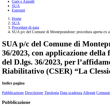
Gare e Appalti
SUA
Espropri
Home
SUA
Procedure di gara
SUA p/c del Comune di Monteprandone: procedura aperta ex art.
SUA p/c del Comune di Montepran
36/2023, con applicazione della 
del D.lgs. 36/2023, per l’affida
Riabilitativo (CSER) “La Clessi
Indice pagina
Pubblicazione
Descrizione
Tipologia
Data scadenza
Allegati
Comunic
Pubblicazione