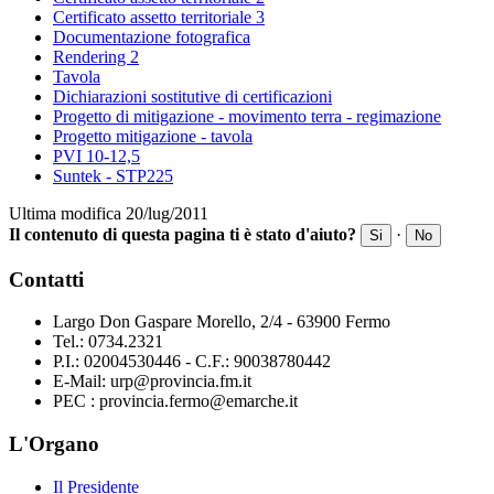
Certificato assetto territoriale 3
Documentazione fotografica
Rendering 2
Tavola
Dichiarazioni sostitutive di certificazioni
Progetto di mitigazione - movimento terra - regimazione
Progetto mitigazione - tavola
PVI 10-12,5
Suntek - STP225
Ultima modifica 20/lug/2011
Il contenuto di questa pagina ti è stato d'aiuto?
·
Si
No
Contatti
Largo Don Gaspare Morello, 2/4 - 63900 Fermo
Tel.: 0734.2321
P.I.: 02004530446 - C.F.: 90038780442
E-Mail: urp@provincia.fm.it
PEC : provincia.fermo@emarche.it
L'Organo
Il Presidente