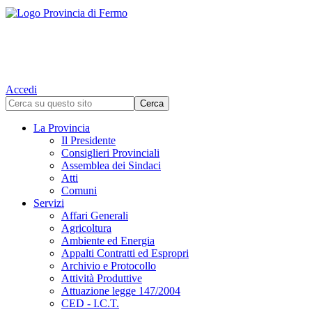
Accedi
La Provincia
Il Presidente
Consiglieri Provinciali
Assemblea dei Sindaci
Atti
Comuni
Servizi
Affari Generali
Agricoltura
Ambiente ed Energia
Appalti Contratti ed Espropri
Archivio e Protocollo
Attività Produttive
Attuazione legge 147/2004
CED - I.C.T.