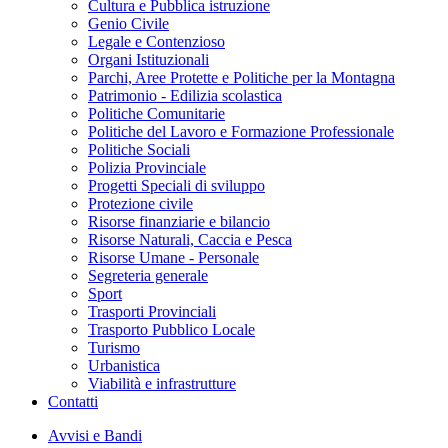
Cultura e Pubblica istruzione
Genio Civile
Legale e Contenzioso
Organi Istituzionali
Parchi, Aree Protette e Politiche per la Montagna
Patrimonio - Edilizia scolastica
Politiche Comunitarie
Politiche del Lavoro e Formazione Professionale
Politiche Sociali
Polizia Provinciale
Progetti Speciali di sviluppo
Protezione civile
Risorse finanziarie e bilancio
Risorse Naturali, Caccia e Pesca
Risorse Umane - Personale
Segreteria generale
Sport
Trasporti Provinciali
Trasporto Pubblico Locale
Turismo
Urbanistica
Viabilità e infrastrutture
Contatti
Avvisi e Bandi