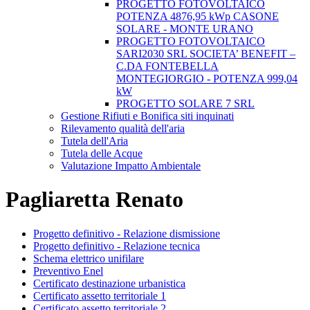
PROGETTO FOTOVOLTAICO
POTENZA 4876,95 kWp CASONE
SOLARE - MONTE URANO
PROGETTO FOTOVOLTAICO
SARI2030 SRL SOCIETA’ BENEFIT –
C.DA FONTEBELLA
MONTEGIORGIO - POTENZA 999,04
kW
PROGETTO SOLARE 7 SRL
Gestione Rifiuti e Bonifica siti inquinati
Rilevamento qualità dell'aria
Tutela dell'Aria
Tutela delle Acque
Valutazione Impatto Ambientale
Pagliaretta Renato
Progetto definitivo - Relazione dismissione
Progetto definitivo - Relazione tecnica
Schema elettrico unifilare
Preventivo Enel
Certificato destinazione urbanistica
Certificato assetto territoriale 1
Certificato assetto territoriale 2