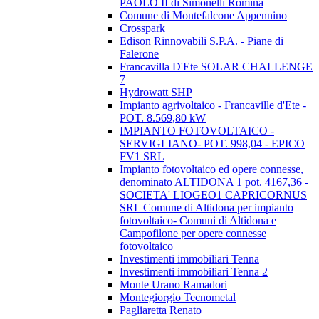
PAOLO II di Simonelli Romina
Comune di Montefalcone Appennino
Crosspark
Edison Rinnovabili S.P.A. - Piane di
Falerone
Francavilla D'Ete SOLAR CHALLENGE
7
Hydrowatt SHP
Impianto agrivoltaico - Francaville d'Ete -
POT. 8.569,80 kW
IMPIANTO FOTOVOLTAICO -
SERVIGLIANO- POT. 998,04 - EPICO
FV1 SRL
Impianto fotovoltaico ed opere connesse,
denominato ALTIDONA 1 pot. 4167,36 -
SOCIETA' LIOGEO1 CAPRICORNUS
SRL Comune di Altidona per impianto
fotovoltaico- Comuni di Altidona e
Campofilone per opere connesse
fotovoltaico
Investimenti immobiliari Tenna
Investimenti immobiliari Tenna 2
Monte Urano Ramadori
Montegiorgio Tecnometal
Pagliaretta Renato