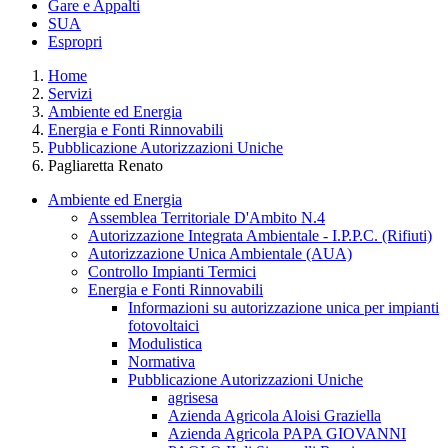
Gare e Appalti
SUA
Espropri
Home
Servizi
Ambiente ed Energia
Energia e Fonti Rinnovabili
Pubblicazione Autorizzazioni Uniche
Pagliaretta Renato
Ambiente ed Energia
Assemblea Territoriale D'Ambito N.4
Autorizzazione Integrata Ambientale - I.P.P.C. (Rifiuti)
Autorizzazione Unica Ambientale (AUA)
Controllo Impianti Termici
Energia e Fonti Rinnovabili
Informazioni su autorizzazione unica per impianti
fotovoltaici
Modulistica
Normativa
Pubblicazione Autorizzazioni Uniche
agrisesa
Azienda Agricola Aloisi Graziella
Azienda Agricola PAPA GIOVANNI