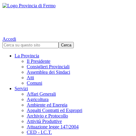
Accedi
La Provincia
Il Presidente
Consiglieri Provinciali
Assemblea dei Sindaci
Atti
Comuni
Servizi
Affari Generali
Agricoltura
Ambiente ed Energia
Appalti Contratti ed Espropri
Archivio e Protocollo
Attività Produttive
Attuazione legge 147/2004
CED - I.C.T.