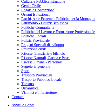
Cultura e Pubblica istruzione
Genio Civile
Legale e Contenzioso
Organi Istituzionali
Parchi, Aree Protette e Politiche per la Montagna
Patrimonio - Edilizia scolastica
Politiche Comunitarie
Politiche del Lavoro e Formazione Professionale
Politiche Sociali
Polizia Provinciale
Progetti Speciali di sviluppo
Protezione civile
Risorse finanziarie e bilancio
Risorse Naturali, Caccia e Pesca
Risorse Umane - Personale
Segreteria generale
Sport
Trasporti Provinciali
Trasporto Pubblico Locale
Turismo
Urbanistica
Viabilità e infrastrutture
Contatti
Avvisi e Bandi