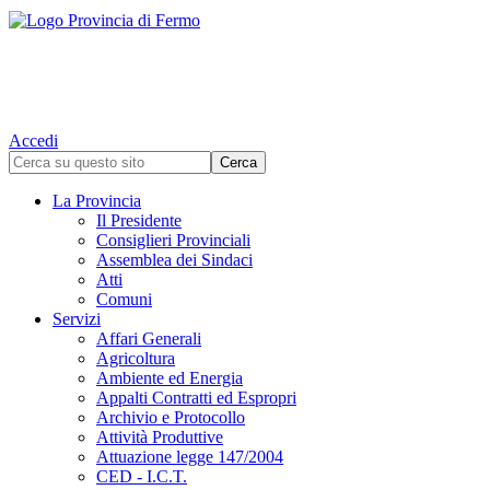
Accedi
La Provincia
Il Presidente
Consiglieri Provinciali
Assemblea dei Sindaci
Atti
Comuni
Servizi
Affari Generali
Agricoltura
Ambiente ed Energia
Appalti Contratti ed Espropri
Archivio e Protocollo
Attività Produttive
Attuazione legge 147/2004
CED - I.C.T.