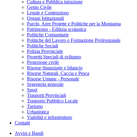
Cultura e Pubblica istruzione
Genio Civile
Legale e Contenzioso
Organi Istituzionali
Parchi, Aree Protette e Politiche per la Montagna
Patrimonio - Edilizia scolastica
Politiche Comunitarie
Politiche del Lavoro e Formazione Professionale
Politiche Sociali
Polizia Provinciale
Progetti Speciali di sviluppo
Protezione civile
Risorse finanziarie e bilancio
Risorse Naturali, Caccia e Pesca
Risorse Umane - Personale
Segreteria generale
Sport
Trasporti Provinciali
Trasporto Pubblico Locale
Turismo
Urbanistica
Viabilità e infrastrutture
Contatti
Avvisi e Bandi