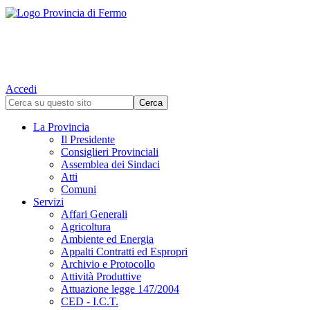
Accedi
La Provincia
Il Presidente
Consiglieri Provinciali
Assemblea dei Sindaci
Atti
Comuni
Servizi
Affari Generali
Agricoltura
Ambiente ed Energia
Appalti Contratti ed Espropri
Archivio e Protocollo
Attività Produttive
Attuazione legge 147/2004
CED - I.C.T.