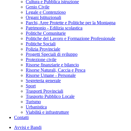
Cultura e Pubblica istruzione
Genio Civile
Legale e Contenzioso
Organi Istituzionali
Parchi, Aree Protette e Politiche per la Montagna
Patrimonio - Edilizia scolastica
Politiche Comunitarie
Politiche del Lavoro e Formazione Professionale
Politiche Sociali
Polizia Provinciale
Progetti Speciali di sviluppo
Protezione civile
Risorse finanziarie e bilancio
Risorse Naturali, Caccia e Pesca
Risorse Umane - Personale
Segreteria generale
Sport
Trasporti Provinciali
Trasporto Pubblico Locale
Turismo
Urbanistica
Viabilità e infrastrutture
Contatti
Avvisi e Bandi